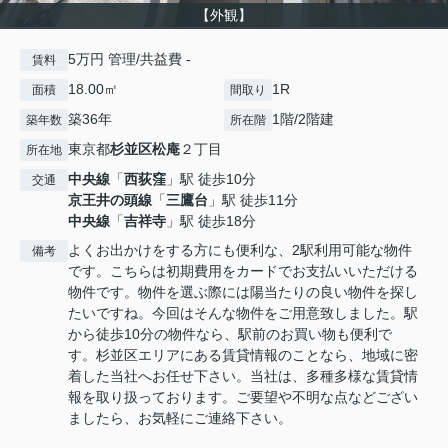
【外観】
5万円 管理/共益費 -
賃料
18.00㎡
1R
面積
間取り
築36年
1階/2階建
築年数
所在階
東京都
杉並区
松庵
２丁目
所在地
中央線
「
西荻窪
」駅 徒歩10分
交通
京王井の頭線
「
三鷹台
」駅 徒歩11分
中央線
「
吉祥寺
」駅 徒歩18分
よくお出かけをする方にも便利な、2駅利用可能な物件
備考
です。こちらは初期費用をカードでお支払いいただける
物件です。物件を選ぶ際には陽当たりの良い物件を探し
たいですね。今回はそんな物件をご用意致しました。駅
から徒歩10分の物件なら、駅前のお買い物も便利で
す。杉並区エリアにある賃貸情報のことなら、地域に密
着した当社へお任せ下さい。当社は、多種多様な賃貸情
報を取り扱っております。ご要望や不明な点などござい
ましたら、お気軽にご連絡下さい。