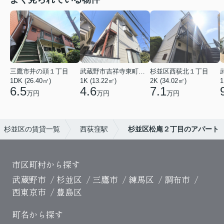
三鷹市井の頭１丁目
武蔵野市吉祥寺東町３丁目
杉並区西荻北１丁目
1DK (26.40㎡)
1K (13.22㎡)
2K (34.02㎡)
1
6.5
4.6
7.1
万円
万円
万円
杉並区の賃貸一覧
西荻窪駅
杉並区松庵２丁目のアパート
市区町村から探す
武蔵野市
杉並区
三鷹市
練馬区
調布市
西東京市
豊島区
町名から探す