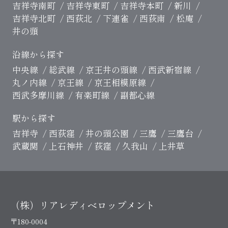
吉祥寺南町
吉祥寺東町
吉祥寺本町
新川
吉祥寺北町
西荻北
下連雀
西荻南
松庵
井の頭
沿線から探す
中央線
総武線
京王井の頭線
西武新宿線
丸ノ内線
京王線
京王相模原線
西武多摩川線
有楽町線
副都心線
駅から探す
吉祥寺
西荻窪
井の頭公園
三鷹
三鷹台
武蔵関
上石神井
荻窪
久我山
上井草
（株）リアレディベロップメント
〒180-0004