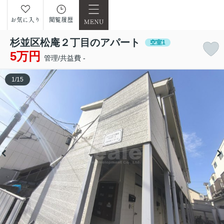
お気に入り
閲覧履歴
杉並区松庵２丁目のアパート
空室1
5万円
管理/共益費 -
1
/
15