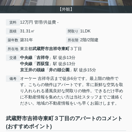
【外観】
12万円 管理/共益費 -
賃料
31.31㎡
1LDK
面積
間取り
築31年
2階/2階建
築年数
所在階
東京都
武蔵野市
吉祥寺東町
３丁目
所在地
中央線
「
吉祥寺
」駅 徒歩13分
交通
中央線
「
西荻窪
」駅 徒歩13分
京王井の頭線
「
井の頭公園
」駅 徒歩15分
オーケー 吉祥寺店まで徒歩6分です。最上階の物件で
備考
す。こちらの物件はアパートです。常に新鮮な空気を取
り入れられる通風良好な間取りの物件。できるだけ早め
に不動産情報を集めたい方は当社スタッフまでご連絡く
ださい。地域の不動産情報をいち早くお届けします。
武蔵野市吉祥寺東町３丁目のアパートのコメント
(おすすめポイント)