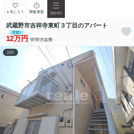
お気に入り
閲覧履歴
武蔵野市吉祥寺東町３丁目のアパート
空室1
12万円
管理/共益費 -
1
/
21