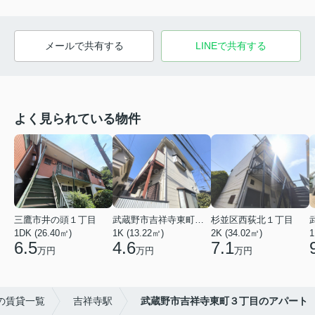
メールで共有する
LINEで共有する
よく見られている物件
三鷹市井の頭１丁目
武蔵野市吉祥寺東町３丁目
杉並区西荻北１丁目
1DK (26.40㎡)
1K (13.22㎡)
2K (34.02㎡)
1
6.5
4.6
7.1
万円
万円
万円
の賃貸一覧
吉祥寺駅
武蔵野市吉祥寺東町３丁目のアパート