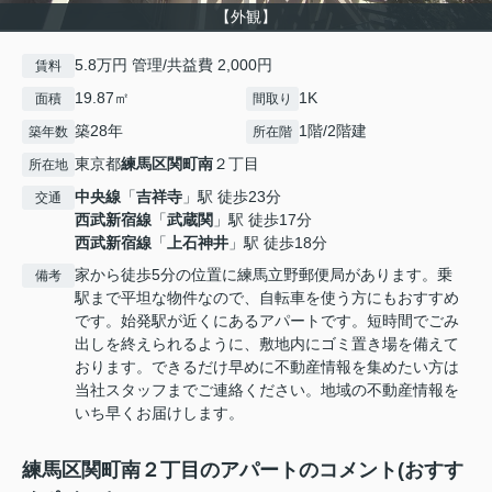
【外観】
5.8万円 管理/共益費 2,000円
賃料
19.87㎡
1K
面積
間取り
築28年
1階/2階建
築年数
所在階
東京都
練馬区
関町南
２丁目
所在地
中央線
「
吉祥寺
」駅 徒歩23分
交通
西武新宿線
「
武蔵関
」駅 徒歩17分
西武新宿線
「
上石神井
」駅 徒歩18分
家から徒歩5分の位置に練馬立野郵便局があります。乗
備考
駅まで平坦な物件なので、自転車を使う方にもおすすめ
です。始発駅が近くにあるアパートです。短時間でごみ
出しを終えられるように、敷地内にゴミ置き場を備えて
おります。できるだけ早めに不動産情報を集めたい方は
当社スタッフまでご連絡ください。地域の不動産情報を
いち早くお届けします。
練馬区関町南２丁目のアパートのコメント(おすす