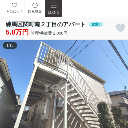
お気に入り
閲覧履歴
練馬区関町南２丁目のアパート
空室1
5.8万円
管理/共益費 2,000円
1
/
15