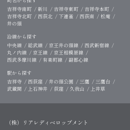
町名から探す
吉祥寺南町
新川
吉祥寺東町
吉祥寺本町
吉祥寺北町
西荻北
下連雀
西荻南
松庵
井の頭
沿線から探す
中央線
総武線
京王井の頭線
西武新宿線
丸ノ内線
京王線
京王相模原線
西武多摩川線
有楽町線
副都心線
駅から探す
吉祥寺
西荻窪
井の頭公園
三鷹
三鷹台
武蔵関
上石神井
荻窪
久我山
上井草
（株）リアレディベロップメント