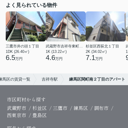
よく見られている物件
三鷹市井の頭１丁目
武蔵野市吉祥寺東町３丁目
杉並区西荻北１丁目
1DK (26.40㎡)
1K (13.22㎡)
2K (34.02㎡)
1
6.5
4.6
7.1
万円
万円
万円
練馬区の賃貸一覧
吉祥寺駅
練馬区関町南２丁目のアパート
市区町村から探す
武蔵野市
杉並区
三鷹市
練馬区
調布市
西東京市
豊島区