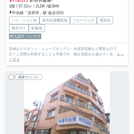
万円
管理/共益費-
1階 / 57.52㎡ / 2LDK /築38年
中央線「吉祥寺」駅 徒歩15分
バス・トイレ別
室内洗濯機置場
フローリング
電気有
都市ガス
駐輪場
即入居可
パノラマ
収納はクロゼット・シューズボックス・全居室収納など豊富なので、
広々と空間を利用することも可能です。独立洗面台を備えている...
もっ
と見る
賃貸マンション