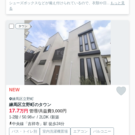
シューズボックスなどが備え付けられているので、衣類や日...
もっと見
る
タウン
NEW
練馬区立野町
練馬区立野町のタウン
17.7
万円
管理/共益費3,000円
1-2階 / 50.98㎡ / 2LDK /新築
中央線「吉祥寺」駅 徒歩24分
バス・トイレ別
室内洗濯機置場
エアコン
バルコニー