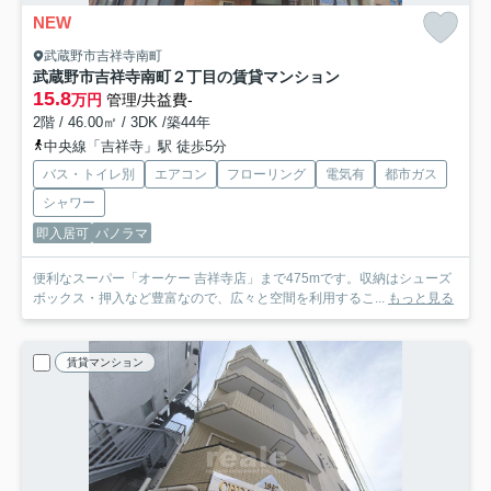
NEW
武蔵野市吉祥寺南町
武蔵野市吉祥寺南町２丁目の賃貸マンション
15.8
万円
管理/共益費-
2階 / 46.00㎡ / 3DK /築44年
中央線「吉祥寺」駅 徒歩5分
バス・トイレ別
エアコン
フローリング
電気有
都市ガス
シャワー
即入居可
パノラマ
便利なスーパー「オーケー 吉祥寺店」まで475mです。収納はシューズ
ボックス・押入など豊富なので、広々と空間を利用するこ...
もっと見る
賃貸マンション