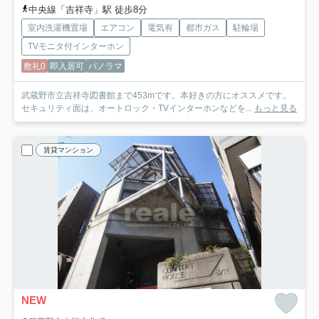
中央線「吉祥寺」駅 徒歩8分
室内洗濯機置場
エアコン
電気有
都市ガス
駐輪場
TVモニタ付インターホン
敷礼0
即入居可
パノラマ
武蔵野市立吉祥寺図書館まで453mです。本好きの方にオススメです。
セキュリティ面は、オートロック・TVインターホンなどを...
もっと見る
賃貸マンション
NEW