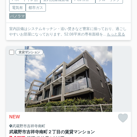
電気有
都市ガス
パノラマ
室内設備はシステムキッチン・追い焚きなど豊富に揃っており、過ごし
やすいお部屋になっております。52.08平米の専有面積を...
もっと見る
賃貸マンション
NEW
武蔵野市吉祥寺南町
武蔵野市吉祥寺南町２丁目の賃貸マンション