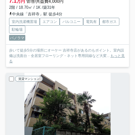
7.1
万円
管理/共益費4,000円
2階 / 18.70㎡ / 1K /築31年
中央線「吉祥寺」駅 徒歩4分
室内洗濯機置場
エアコン
バルコニー
電気有
都市ガス
駐輪場
パノラマ
歩いて徒歩5分の場所にオーケー 吉祥寺店があるのもポイント。室内設
備は洗面台・全居室フローリング・ネット専用回線など大変...
もっと見
る
賃貸マンション