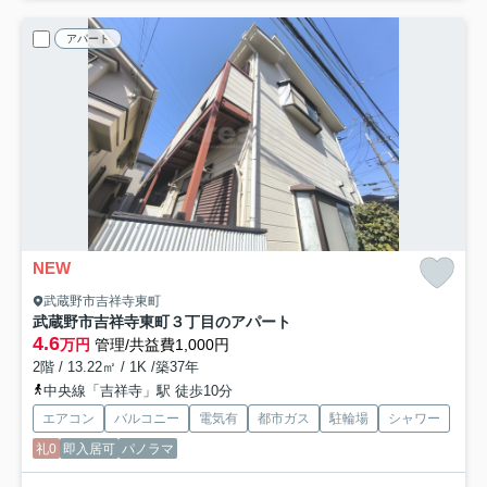
アパート
NEW
武蔵野市吉祥寺東町
武蔵野市吉祥寺東町３丁目のアパート
4.6
万円
管理/共益費1,000円
2階 / 13.22㎡ / 1K /築37年
中央線「吉祥寺」駅 徒歩10分
エアコン
バルコニー
電気有
都市ガス
駐輪場
シャワー
礼0
即入居可
パノラマ