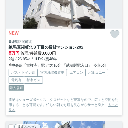
NEW
練馬区関町北
練馬区関町北３丁目の賃貸マンション
202
8
万円
管理/共益費3,000円
2階 / 26.95㎡ / 1LDK /築48年
中央線「吉祥寺」駅 バス16分 「武蔵関駅入口」 停歩6分
バス・トイレ別
室内洗濯機置場
エアコン
バルコニー
電気有
都市ガス
即入居可
収納はシューズボックス・クロゼットなど豊富なので、広々と空間を利
用することも可能です。忙しい朝でも鏡を見ながらサッと身支...
もっと
見る
賃貸マンション