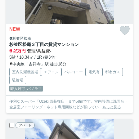
NEW
杉並区松庵
杉並区松庵３丁目の賃貸マンション
6.2
万円
管理/共益費-
5階 / 18.34㎡ / 1R /築34年
中央線「吉祥寺」駅 徒歩18分
室内洗濯機置場
エアコン
バルコニー
電気有
都市ガス
駐輪場
即入居可
パノラマ
便利なスーパー「Ozeki 西荻窪店」まで58mです。室内設備は洗面台・
全居室フローリング・ネット専用回線などが揃ってい...
もっと見る
アパート