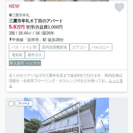
NEW
三鷹市牟礼
三鷹市牟礼６丁目のアパート
5.6
万円
管理/共益費1,000円
2階 / 18.44㎡ / 1K /築26年
中央線「吉祥寺」駅 徒歩28分
バス・トイレ別
室内洗濯機置場
エアコン
バルコニー
電気有
都市ガス
即入居可
パノラマ
近くのセリア いなげや三鷹牟礼店まで徒歩6分で行けます。室内設備は
洗面台・全居室フローリング・ガスレンジ付などが揃ってお...
もっと見
る
アパート