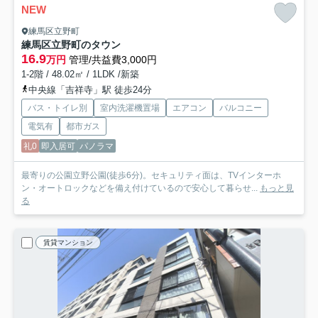
NEW
練馬区立野町
練馬区立野町のタウン
16.9
万円
管理/共益費3,000円
1-2階 / 48.02㎡ / 1LDK /新築
中央線「吉祥寺」駅 徒歩24分
バス・トイレ別
室内洗濯機置場
エアコン
バルコニー
電気有
都市ガス
礼0
即入居可
パノラマ
最寄りの公園立野公園(徒歩6分)。セキュリティ面は、TVインターホ
ン・オートロックなどを備え付けているので安心して暮らせ...
もっと見
る
賃貸マンション