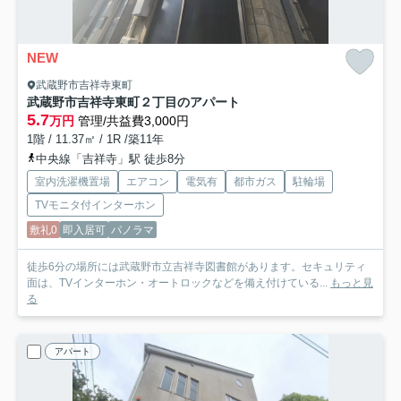
NEW
武蔵野市吉祥寺東町
武蔵野市吉祥寺東町２丁目のアパート
5.7
万円
管理/共益費3,000円
1階 / 11.37㎡ / 1R /築11年
中央線「吉祥寺」駅 徒歩8分
室内洗濯機置場
エアコン
電気有
都市ガス
駐輪場
TVモニタ付インターホン
敷礼0
即入居可
パノラマ
徒歩6分の場所には武蔵野市立吉祥寺図書館があります。セキュリティ
面は、TVインターホン・オートロックなどを備え付けている...
もっと見
る
アパート