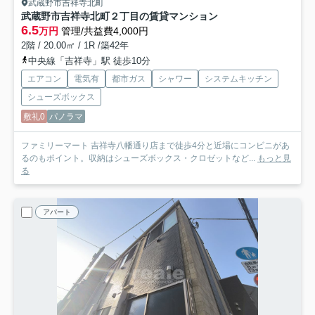
武蔵野市吉祥寺北町
武蔵野市吉祥寺北町２丁目の賃貸マンション
6.5
万円
管理/共益費4,000円
2階 / 20.00㎡ / 1R /築42年
中央線「吉祥寺」駅 徒歩10分
エアコン
電気有
都市ガス
シャワー
システムキッチン
シューズボックス
敷礼0
パノラマ
ファミリーマート 吉祥寺八幡通り店まで徒歩4分と近場にコンビニがあ
るのもポイント。収納はシューズボックス・クロゼットなど...
もっと見
る
アパート