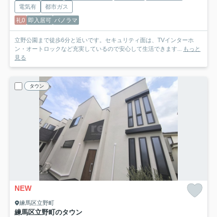
電気有
都市ガス
礼0
即入居可
パノラマ
立野公園まで徒歩6分と近いです。セキュリティ面は、TVインターホ
ン・オートロックなど充実しているので安心して生活できます...
もっと
見る
タウン
NEW
練馬区立野町
練馬区立野町のタウン