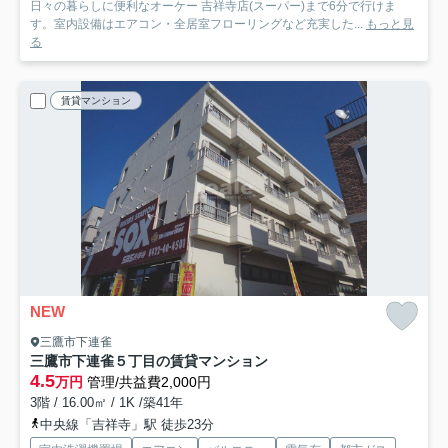
日々の暮らしに便利なオーケー 吉祥寺店(スーパー)まで6分で行けま
す。室内設備はエアコン・全居室フローリングなど充実した...
もっと見
る
賃貸マンション
NEW
三鷹市下連雀
三鷹市下連雀５丁目の賃貸マンション
4.5
万円
管理/共益費2,000円
3階 / 16.00㎡ / 1K /築41年
中央線「吉祥寺」駅 徒歩23分