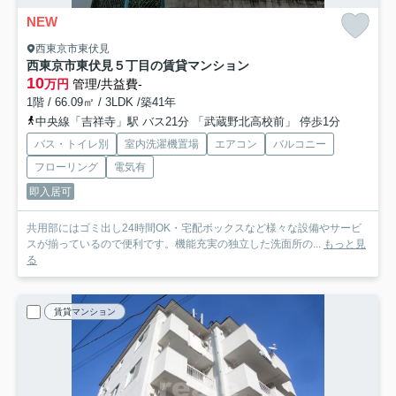
NEW
西東京市東伏見
西東京市東伏見５丁目の賃貸マンション
10
万円
管理/共益費-
1階 / 66.09㎡ / 3LDK /築41年
中央線「吉祥寺」駅 バス21分 「武蔵野北高校前」 停歩1分
バス・トイレ別
室内洗濯機置場
エアコン
バルコニー
フローリング
電気有
即入居可
共用部にはゴミ出し24時間OK・宅配ボックスなど様々な設備やサービ
スが揃っているので便利です。機能充実の独立した洗面所の...
もっと見
る
賃貸マンション