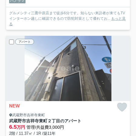
パノラマ
グルメシティ三鷹中原店まで徒歩6分です。知らない来訪者が来てもTV
インターホン越しに確認できるので防犯対策として優れてお...
もっと見
る
アパート
NEW
武蔵野市吉祥寺東町
武蔵野市吉祥寺東町２丁目のアパート
6.5
万円
管理/共益費3,000円
2階 / 11.37㎡ / 1R /築11年