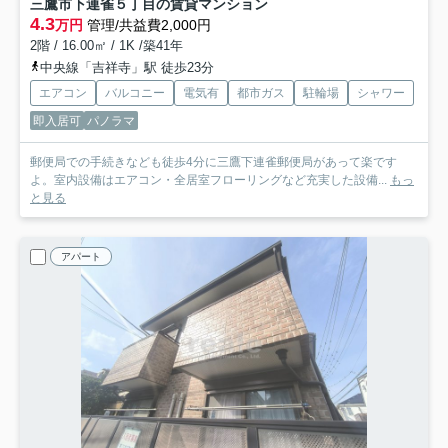
三鷹市下連雀５丁目の賃貸マンション
4.3
万円
管理/共益費2,000円
2階 / 16.00㎡ / 1K /築41年
中央線「吉祥寺」駅 徒歩23分
エアコン
バルコニー
電気有
都市ガス
駐輪場
シャワー
即入居可
パノラマ
郵便局での手続きなども徒歩4分に三鷹下連雀郵便局があって楽です
よ。室内設備はエアコン・全居室フローリングなど充実した設備...
もっ
と見る
アパート