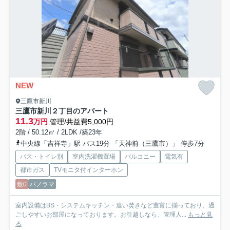
NEW
三鷹市新川
三鷹市新川２丁目のアパート
11.3
万円
管理/共益費5,000円
2階 / 50.12㎡ / 2LDK /築23年
中央線「吉祥寺」駅 バス19分 「天神前（三鷹市）」 停歩7分
バス・トイレ別
室内洗濯機置場
バルコニー
電気有
都市ガス
TVモニタ付インターホン
敷0
パノラマ
室内設備はBS・システムキッチン・追い焚きなど豊富に揃っており、過
ごしやすいお部屋になっております。お引越しなら、管理人...
もっと見
る