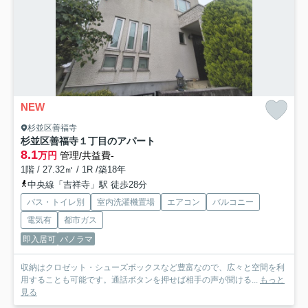
NEW
杉並区善福寺
杉並区善福寺１丁目のアパート
8.1
万円
管理/共益費-
1階 / 27.32㎡ / 1R /築18年
中央線「吉祥寺」駅 徒歩28分
バス・トイレ別
室内洗濯機置場
エアコン
バルコニー
電気有
都市ガス
即入居可
パノラマ
収納はクロゼット・シューズボックスなど豊富なので、広々と空間を利
用することも可能です。通話ボタンを押せば相手の声が聞ける...
もっと
見る