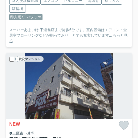
室内洗濯機置場
エアコン
バルコニー
電気有
都市ガス
駐輪場
即入居可
パノラマ
スーパーあまいけ 下連雀店まで徒歩6分です。室内設備はエアコン・全
居室フローリングなどが揃っており、とても充実しています...
もっと見
る
賃貸マンション
NEW
三鷹市下連雀