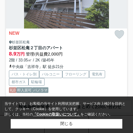
NEW
杉並区松庵
杉並区松庵２丁目のアパート
8.9
万円
管理/共益費2,000円
2階 / 33.05㎡ / 2K /築45年
中央線「吉祥寺」駅 徒歩21分
バス・トイレ別
バルコニー
フローリング
電気有
都市ガス
駐輪場
礼0
即入居可
パノラマ
来客時にはTVインターホンで訪問者の顔を確認することができます。化
当サイトでは、お客様の当サイト利用状況把握、サービス向上検討を目的と
検索条件を変更
まとめてお問い合わせ
粧品や洗面道具といった小物をまとめて収納できる洗面化粧...
もっと見
して、クッキー（Cookie）を使用しています。
る
詳しくは、当社の
「Cookieの取扱いについて」
をご確認ください。
お問い合わせ
電話
来店予約
閉じる
賃貸マンション