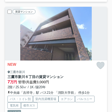
賃貸マンション
NEW
三鷹市新川
三鷹市新川６丁目の賃貸マンション
7
万円
管理/共益費3,000円
2階 / 25.50㎡ / 1K /築20年
中央線「吉祥寺」駅 バス21分 「消防大学前」 停歩1分
バス・トイレ別
室内洗濯機置場
エアコン
バルコニー
電気有
都市ガス