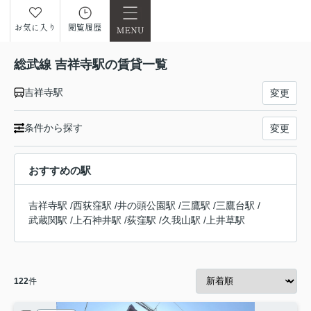
お気に入り
閲覧履歴
総武線 吉祥寺駅の賃貸一覧
吉祥寺駅
変更
条件から探す
変更
おすすめの駅
吉祥寺駅
/
西荻窪駅
/
井の頭公園駅
/
三鷹駅
/
三鷹台駅
/
武蔵関駅
/
上石神井駅
/
荻窪駅
/
久我山駅
/
上井草駅
122
件