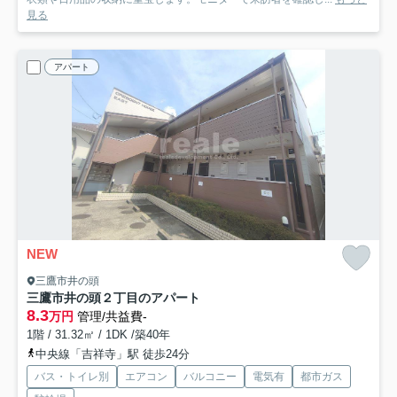
見る
アパート
NEW
三鷹市井の頭
三鷹市井の頭２丁目のアパート
8.3
万円
管理/共益費-
1階 / 31.32㎡ / 1DK /築40年
中央線「吉祥寺」駅 徒歩24分
バス・トイレ別
エアコン
バルコニー
電気有
都市ガス