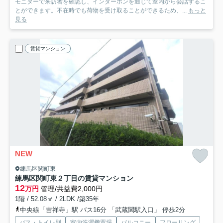
モニターで来訪者を確認し、インターホンを通じて室内から会話するこ
とができます。不在時でも荷物を受け取ることができるため、...
もっと
見る
賃貸マンション
NEW
練馬区関町東
練馬区関町東２丁目の賃貸マンション
12
万円
管理/共益費2,000円
1階 / 52.08㎡ / 2LDK /築35年
中央線「吉祥寺」駅 バス16分 「武蔵関駅入口」 停歩2分
バス・トイレ別
室内洗濯機置場
バルコニー
フローリング