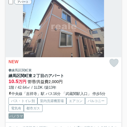
アパート
NEW
練馬区関町東
練馬区関町東２丁目のアパート
10.5
万円
管理/共益費2,000円
1階 / 42.64㎡ / 1LDK /築13年
中央線「吉祥寺」駅 バス16分 「武蔵関駅入口」 停歩5分
バス・トイレ別
室内洗濯機置場
エアコン
バルコニー
電気有
都市ガス
パノラマ