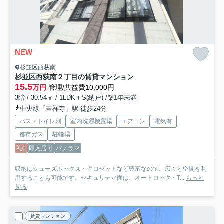
NEW
杉並区西荻南
杉並区西荻南２丁目の賃貸マンション
15.5
万円
管理/共益費10,000円
3階 / 30.54㎡ / 1LDK＋S(納戸) /築1年未満
中央線「吉祥寺」駅 徒歩24分
バス・トイレ別
室内洗濯機置場
エアコン
電気有
都市ガス
駐輪場
礼0
即入居可
パノラマ
収納はシューズボックス・クロゼットなど豊富なので、広々と空間を利
用することも可能です。セキュリティ面は、オートロック・T...
もっと
見る
賃貸マンション