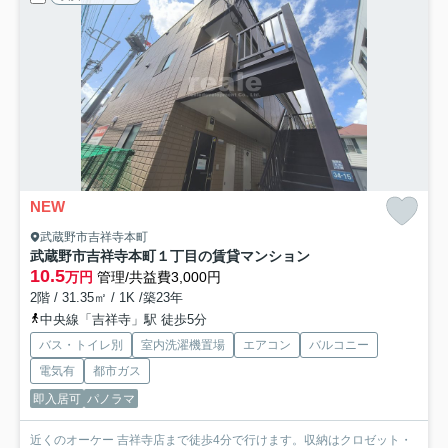
NEW
武蔵野市吉祥寺本町
武蔵野市吉祥寺本町１丁目の賃貸マンション
10.5
万円
管理/共益費3,000円
2階 / 31.35㎡ / 1K /築23年
中央線「吉祥寺」駅 徒歩5分
バス・トイレ別
室内洗濯機置場
エアコン
バルコニー
電気有
都市ガス
即入居可
パノラマ
近くのオーケー 吉祥寺店まで徒歩4分で行けます。収納はクロゼット・