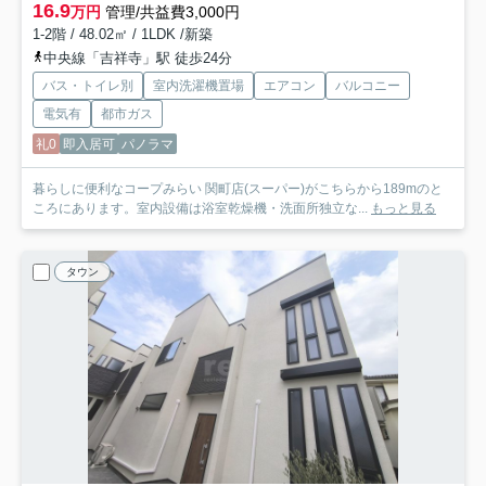
16.9
万円
管理/共益費3,000円
1-2階 / 48.02㎡ / 1LDK /新築
中央線「吉祥寺」駅 徒歩24分
バス・トイレ別
室内洗濯機置場
エアコン
バルコニー
電気有
都市ガス
礼0
即入居可
パノラマ
暮らしに便利なコープみらい 関町店(スーパー)がこちらから189mのと
ころにあります。室内設備は浴室乾燥機・洗面所独立な...
もっと見る
タウン