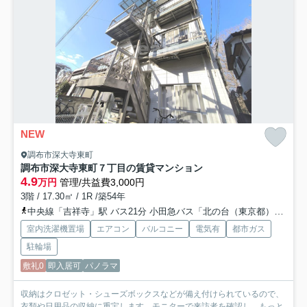
NEW
調布市深大寺東町
調布市深大寺東町７丁目の賃貸マンション
4.9
万円
管理/共益費3,000円
3階 / 17.30㎡ / 1R /築54年
中央線「吉祥寺」駅 バス21分 小田急バス「北の台（東京都）」 停歩3分
室内洗濯機置場
エアコン
バルコニー
電気有
都市ガス
駐輪場
敷礼0
即入居可
パノラマ
収納はクロゼット・シューズボックスなどが備え付けられているので、
衣類や日用品の収納に重宝します。モニターで来訪者を確認し...
もっと