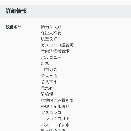
詳細情報
陽当り良好
設備条件
保証人不要
眺望良好
ガスコンロ設置可
室内洗濯機置場
バルコニー
出窓
都市ガス
公営水道
公共下水
電気有
駐輪場
敷地内ごみ置き場
外観タイル張り
ガスコンロ
コンロ２口以上
バス・トイレ別