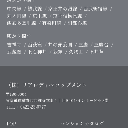
中央線
総武線
京王井の頭線
西武新宿線
丸ノ内線
京王線
京王相模原線
西武多摩川線
有楽町線
副都心線
駅から探す
吉祥寺
西荻窪
井の頭公園
三鷹
三鷹台
武蔵関
上石神井
荻窪
久我山
上井草
（株）リアレディベロップメント
〒180-0004
東京都武蔵野市吉祥寺本町１丁目9-10レインボービル 3階
0422-23-0777
TEL：
TOP
マンションカタログ