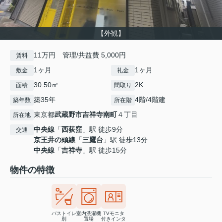
【外観】
11万円 管理/共益費 5,000円
賃料
1ヶ月
1ヶ月
敷金
礼金
30.50㎡
2K
面積
間取り
築35年
4階/4階建
築年数
所在階
東京都
武蔵野市
吉祥寺南町
４丁目
所在地
中央線
「
西荻窪
」駅 徒歩9分
交通
京王井の頭線
「
三鷹台
」駅 徒歩13分
中央線
「
吉祥寺
」駅 徒歩15分
物件の特徴
バストイレ
室内洗濯機
TVモニタ
別
置場
付きインタ