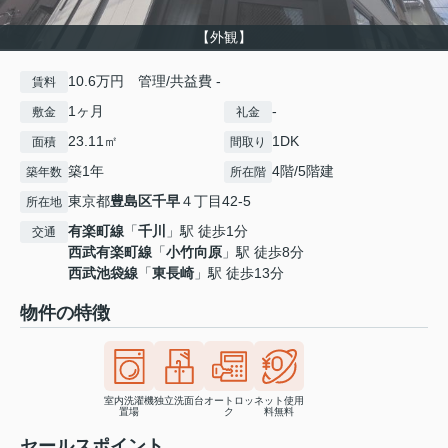
【外観】
10.6万円 管理/共益費 -
賃料
1ヶ月
-
敷金
礼金
23.11㎡
1DK
面積
間取り
築1年
4階/5階建
築年数
所在階
東京都
豊島区
千早
４丁目42-5
所在地
有楽町線
「
千川
」駅 徒歩1分
交通
西武有楽町線
「
小竹向原
」駅 徒歩8分
西武池袋線
「
東長崎
」駅 徒歩13分
物件の特徴
室内洗濯機
独立洗面台
オートロッ
ネット使用
置場
ク
料無料
セールスポイント