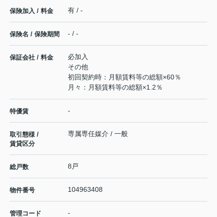
有 / -
保険加入 / 料金
- / -
保険名 / 保険期間
必加入
保証会社 / 料金
その他
初回契約時：月額賃料等の総額×60％
月々：月額賃料等の総額×1.2％
-
特優賃
専属専任媒介 / 一般
取引態様 /
賃貸区分
8戸
総戸数
104963408
物件番号
-
管理コード