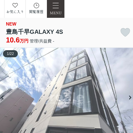
お気に入り
閲覧履歴
NEW
豊島千早GALAXY 4S
10.6
万円
管理/共益費 -
1
/
22