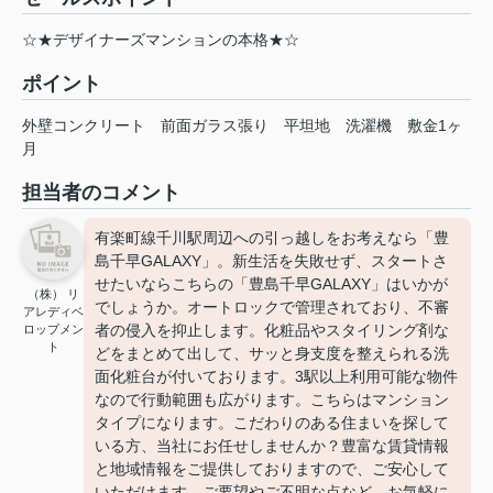
☆★デザイナーズマンションの本格★☆
ポイント
外壁コンクリート
前面ガラス張り
平坦地
洗濯機
敷金1ヶ
月
担当者のコメント
有楽町線千川駅周辺への引っ越しをお考えなら「豊
島千早GALAXY」。新生活を失敗せず、スタートさ
せたいならこちらの「豊島千早GALAXY」はいかが
（株） リ
でしょうか。オートロックで管理されており、不審
アレディベ
者の侵入を抑止します。化粧品やスタイリング剤な
ロップメン
ト
どをまとめて出して、サッと身支度を整えられる洗
面化粧台が付いております。3駅以上利用可能な物件
なので行動範囲も広がります。こちらはマンション
タイプになります。こだわりのある住まいを探して
いる方、当社にお任せしませんか？豊富な賃貸情報
と地域情報をご提供しておりますので、ご安心して
いただけます。ご要望やご不明な点など、お気軽に