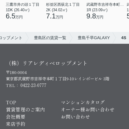
三鷹市井の頭１丁目
杉並区西荻北１丁目
武蔵野市吉祥寺本町２丁目
1DK (26.40㎡)
2K (34.02㎡)
1R (23.09㎡)
1
6.5
7.1
9.8
万円
万円
万円
ロップメント
豊島区の賃貸一覧
豊島千早GALAXY
4S
（株）リアレディベロップメント
〒180-0004
東京都武蔵野市吉祥寺本町１丁目9-10レインボービル 3階
0422-23-0777
TEL：
TOP
マンションカタログ
賃貸管理のご案内
オーナー様お問い合わせ
会社概要
お問い合わせ
来店予約