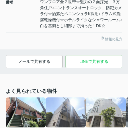
ワンフロア全２世帯☆魅力の２面採光、３方
備考
角住戸♪エントランスオートロック、防犯カメ
ラ付☆洒落たペニンシュラK採用♪ドラム式洗
濯乾燥機付☆ホテルライクなシャワールーム♪
白を基調とし細部まで拘った１DK☆
情報の見方
メールで共有する
LINEで共有する
よく見られている物件