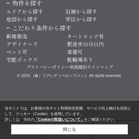
物件を探す
エリアから探す
沿線から探す
地図から探す
学区から探す
こだわり条件から探す
新築築浅
オートロック有
デザイナーズ
駅徒歩10分以内
ペット可
楽器可
宅配ボックス
駐輪場あり
プライバシーポリシー
利用規約
サイトマップ
© 2026 （株）リアレディベロップメント All rights reserved.
当サイトでは、お客様の当サイト利用状況把握、サービス向上検討を目的と
して、クッキー（Cookie）を使用しています。
詳しくは、当社の
「Cookieの取扱いについて」
をご確認ください。
お問い合わせ
電話
来店予約
閉じる