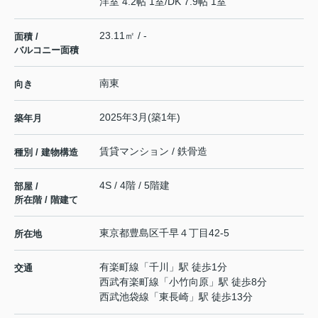
洋室 4.2帖 1室
/
DK 7.9帖 1室
23.11㎡ / -
面積 /
バルコニー面積
南東
向き
2025年3月(築1年)
築年月
賃貸マンション / 鉄骨造
種別 / 建物構造
4S / 4階 / 5階建
部屋 /
所在階 / 階建て
東京都
豊島区
千早
４丁目42-5
所在地
有楽町線
「
千川
」駅 徒歩1分
交通
西武有楽町線
「
小竹向原
」駅 徒歩8分
西武池袋線
「
東長崎
」駅 徒歩13分