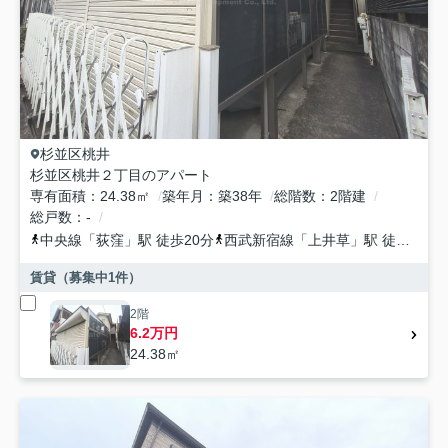
杉並区
桃井
杉並区桃井２丁目のアパート
専有面積
24.38㎡
築年月
築38年
総階数
2階建
総戸数
-
中央線
「
荻窪
」駅 徒歩20分
西武新宿線
「
上井草
」駅 徒歩17分
賃貸（募集中
1
件）
2階
6.2万円
24.38㎡