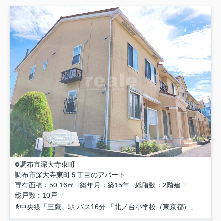
調布市
深大寺東町
調布市深大寺東町５丁目のアパート
専有面積
50.16㎡
築年月
築15年
総階数
2階建
総戸数
10戸
中央線
「
三鷹
」駅 バス16分 「北ノ台小学校（東京都）」 停歩2分