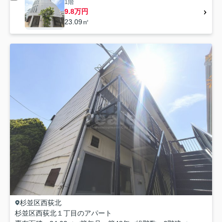
1階
9.8万円
23.09㎡
杉並区
西荻北
杉並区西荻北１丁目のアパート