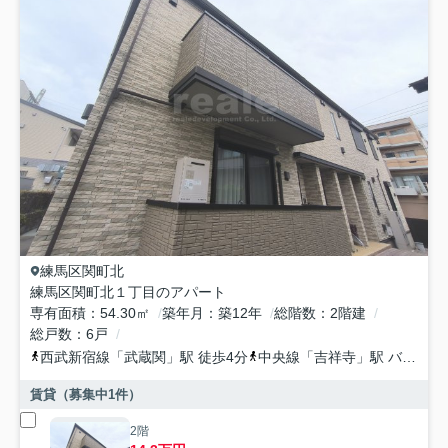
練馬区
関町北
練馬区関町北１丁目のアパート
専有面積
54.30㎡
築年月
築12年
総階数
2階建
総戸数
6戸
西武新宿線
「
武蔵関
」駅 徒歩4分
中央線
「
吉祥寺
」駅 バス14分 「関町北一丁目」 停歩2分
賃貸（募集中
1
件）
2階