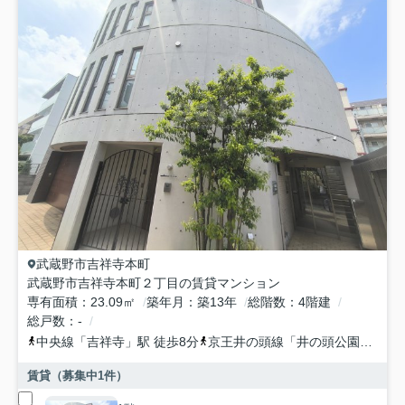
武蔵野市
吉祥寺本町
武蔵野市吉祥寺本町２丁目の賃貸マンション
専有面積
23.09㎡
築年月
築13年
総階数
4階建
総戸数
-
中央線
「
吉祥寺
」駅 徒歩8分
京王井の頭線
「
井の頭公園
」駅 徒
賃貸（募集中
1
件）