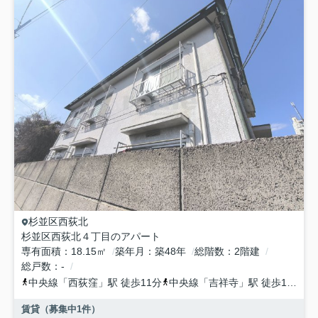
杉並区
西荻北
杉並区西荻北４丁目のアパート
専有面積
18.15㎡
築年月
築48年
総階数
2階建
総戸数
-
中央線
「
西荻窪
」駅 徒歩11分
中央線
「
吉祥寺
」駅 徒歩18分
賃貸（募集中
1
件）