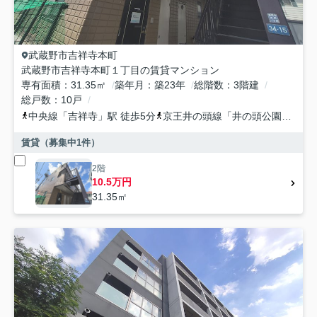
武蔵野市
吉祥寺本町
武蔵野市吉祥寺本町１丁目の賃貸マンション
専有面積
31.35㎡
築年月
築23年
総階数
3階建
総戸数
10戸
中央線
「
吉祥寺
」駅 徒歩5分
京王井の頭線
「
井の頭公園
」駅 徒
賃貸（募集中
1
件）
2階
10.5万円
31.35㎡