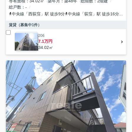
専有面積
34.02㎡
築年月
築48年
総階数
2階建
総戸数
-
中央線
「
西荻窪
」駅 徒歩9分
中央線
「
荻窪
」駅 徒歩16分
京王
賃貸（募集中
1
件）
206
7.1万円
34.02㎡