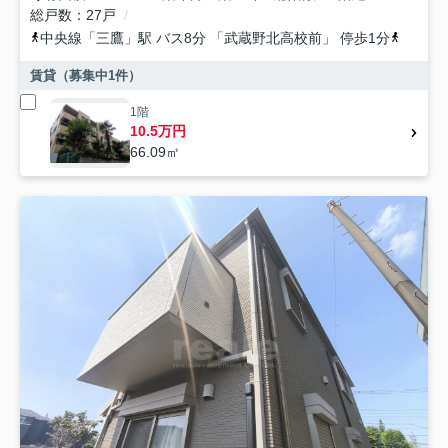
総戸数
27戸
中央線
「
三鷹
」駅 バス8分 「武蔵野北高校前」 停歩1分
西武新
賃貸（募集中
1
件）
1階
10.5万円
66.09㎡