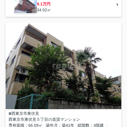
9.1万円
34.02㎡
西東京市
東伏見
西東京市東伏見５丁目の賃貸マンション
専有面積
66.09㎡
築年月
築41年
総階数
4階建