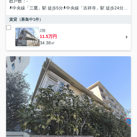
総戸数
-
中央線
「
三鷹
」駅 徒歩5分
中央線
「
吉祥寺
」駅 徒歩24分
中央
賃貸（募集中
1
件）
2階
11.5万円
34.38㎡