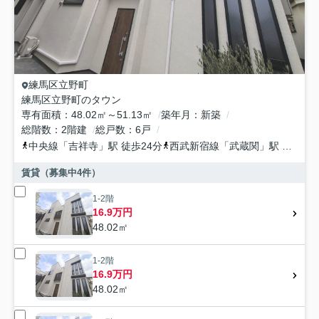
練馬区
立野町
練馬区立野町のタウン
専有面積
48.02㎡～51.13㎡
築年月
新築
総階数
2階建
総戸数
6戸
中央線
「
吉祥寺
」駅 徒歩24分
西武新宿線
「
武蔵関
」駅 徒歩16分
賃貸（募集中
4
件）
1-2階
16.9万円
48.02㎡
1-2階
16.9万円
48.02㎡