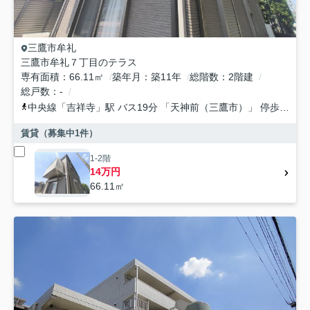
三鷹市
牟礼
三鷹市牟礼７丁目のテラス
専有面積
66.11㎡
築年月
築11年
総階数
2階建
総戸数
-
中央線
「
吉祥寺
」駅 バス19分 「天神前（三鷹市）」 停歩3分
賃貸（募集中
1
件）
1-2階
14万円
66.11㎡