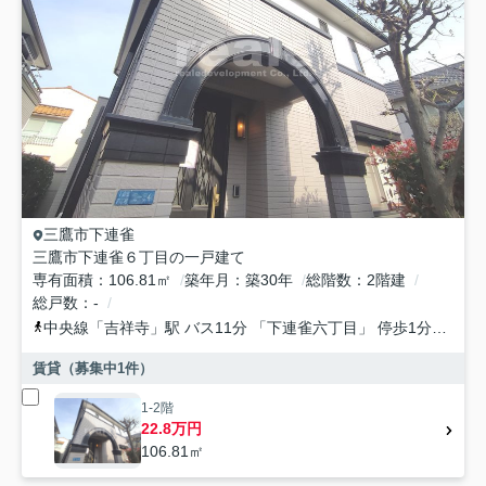
三鷹市
下連雀
三鷹市下連雀６丁目の一戸建て
専有面積
106.81㎡
築年月
築30年
総階数
2階建
総戸数
-
中央線
「
吉祥寺
」駅 バス11分 「下連雀六丁目」 停歩1分
中央
賃貸（募集中
1
件）
1-2階
22.8万円
106.81㎡