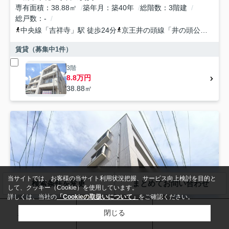
専有面積
38.88㎡
築年月
築40年
総階数
3階建
総戸数
-
中央線
「
吉祥寺
」駅 徒歩24分
京王井の頭線
「
井の頭公園
」駅 
賃貸（募集中
1
件）
3階
8.8万円
38.88㎡
当サイトでは、お客様の当サイト利用状況把握、サービス向上検討を目的と
検索条件を変更
まとめてお問い合わせ
して、クッキー（Cookie）を使用しています。
詳しくは、当社の
「Cookieの取扱いについて」
をご確認ください。
お問い合わせ
電話
来店予約
閉じる