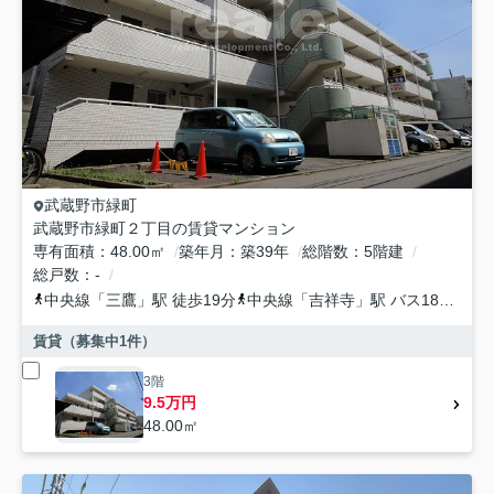
武蔵野市
緑町
武蔵野市緑町２丁目の賃貸マンション
専有面積
48.00㎡
築年月
築39年
総階数
5階建
総戸数
-
中央線
「
三鷹
」駅 徒歩19分
中央線
「
吉祥寺
」駅 バス18分 「武蔵野住宅」 停歩2分
賃貸（募集中
1
件）
3階
9.5万円
48.00㎡