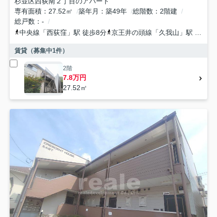
杉並区西荻南２丁目のアパート
専有面積
27.52㎡
築年月
築49年
総階数
2階建
総戸数
-
中央線
「
西荻窪
」駅 徒歩8分
京王井の頭線
「
久我山
」駅 徒歩16分
賃貸（募集中
1
件）
2階
7.8万円
27.52㎡