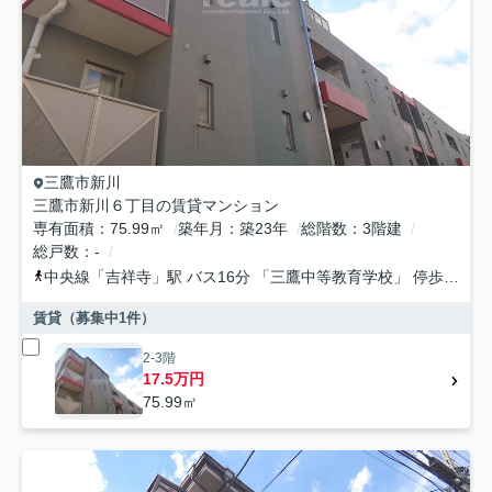
三鷹市
新川
三鷹市新川６丁目の賃貸マンション
専有面積
75.99㎡
築年月
築23年
総階数
3階建
総戸数
-
中央線
「
吉祥寺
」駅 バス16分 「三鷹中等教育学校」 停歩1分
賃貸（募集中
1
件）
2-3階
17.5万円
75.99㎡