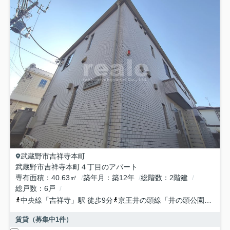
武蔵野市
吉祥寺本町
武蔵野市吉祥寺本町４丁目のアパート
専有面積
40.63㎡
築年月
築12年
総階数
2階建
総戸数
6戸
中央線
「
吉祥寺
」駅 徒歩9分
京王井の頭線
「
井の頭公園
」駅 徒
賃貸（募集中
1
件）