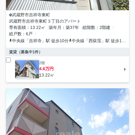
武蔵野市
吉祥寺東町
武蔵野市吉祥寺東町３丁目のアパート
専有面積
13.22㎡
築年月
築37年
総階数
2階建
総戸数
6戸
中央線
「
吉祥寺
」駅 徒歩10分
中央線
「
西荻窪
」駅 徒歩12分
賃貸（募集中
1
件）
2階
4.6万円
13.22㎡