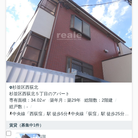
杉並区
西荻北
杉並区西荻北５丁目のアパート
専有面積
34.02㎡
築年月
築29年
総階数
2階建
総戸数
-
中央線
「
西荻窪
」駅 徒歩5分
中央線
「
荻窪
」駅 徒歩25分
西武
賃貸（募集中
1
件）
1階