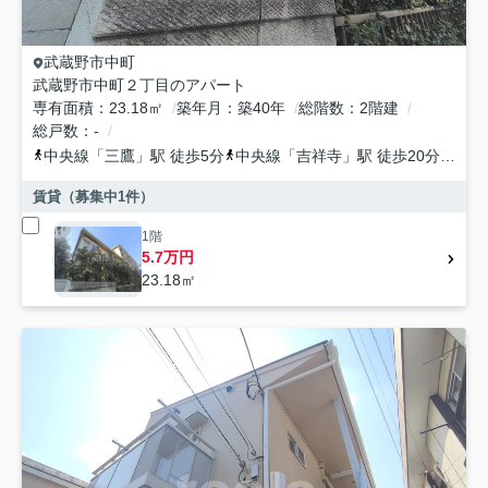
武蔵野市
中町
武蔵野市中町２丁目のアパート
専有面積
23.18㎡
築年月
築40年
総階数
2階建
総戸数
-
中央線
「
三鷹
」駅 徒歩5分
中央線
「
吉祥寺
」駅 徒歩20分
中央
賃貸（募集中
1
件）
1階
5.7万円
23.18㎡