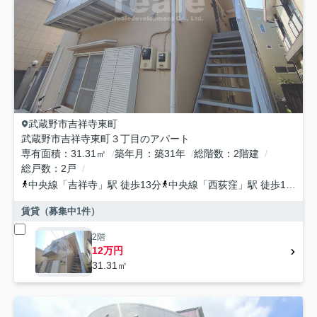
武蔵野市
吉祥寺東町
武蔵野市吉祥寺東町３丁目のアパート
専有面積
31.31㎡
築年月
築31年
総階数
2階建
総戸数
2戸
中央線
「
吉祥寺
」駅 徒歩13分
中央線
「
西荻窪
」駅 徒歩13分
賃貸（募集中
1
件）
2階
12万円
31.31㎡