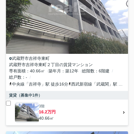
武蔵野市
吉祥寺東町
武蔵野市吉祥寺東町２丁目の賃貸マンション
専有面積
40.66㎡
築年月
築12年
総階数
6階建
総戸数
-
中央線
「
吉祥寺
」駅 徒歩16分
西武新宿線
「
武蔵関
」駅 徒歩23分
賃貸（募集中
1
件）
3階
16.2万円
40.66㎡