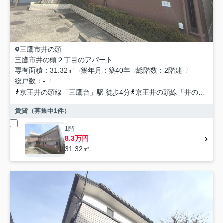
三鷹市
井の頭
三鷹市井の頭２丁目のアパート
専有面積
31.32㎡
築年月
築40年
総階数
2階建
総戸数
-
京王井の頭線
「
三鷹台
」駅 徒歩4分
京王井の頭線
「
井の頭公園
賃貸（募集中
1
件）
1階
8.3万円
31.32㎡