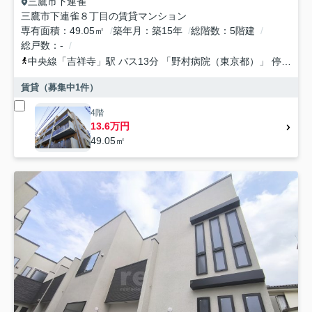
三鷹市
下連雀
三鷹市下連雀８丁目の賃貸マンション
専有面積
49.05㎡
築年月
築15年
総階数
5階建
総戸数
-
中央線
「
吉祥寺
」駅 バス13分 「野村病院（東京都）」 停歩1分
賃貸（募集中
1
件）
4階
13.6万円
49.05㎡