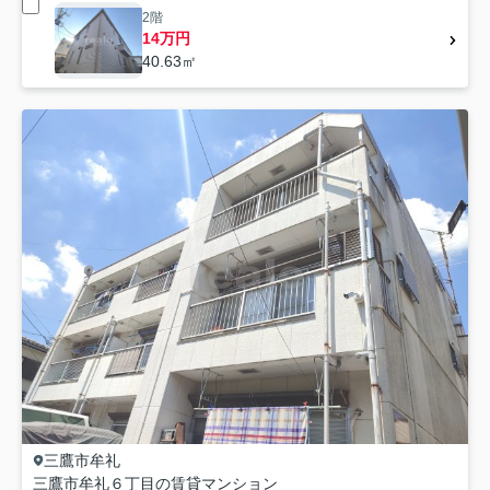
2階
14万円
40.63㎡
三鷹市
牟礼
三鷹市牟礼６丁目の賃貸マンション