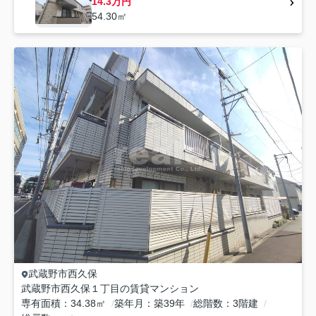
14.3万円
54.30㎡
武蔵野市
西久保
武蔵野市西久保１丁目の賃貸マンション
専有面積
34.38㎡
築年月
築39年
総階数
3階建