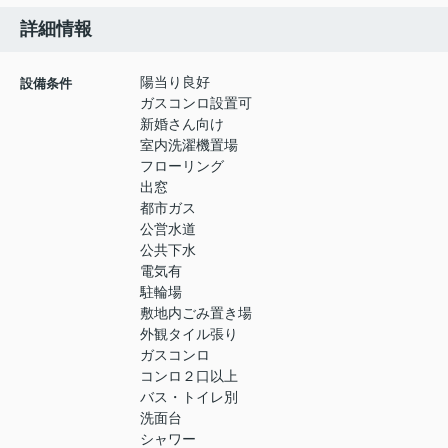
詳細情報
陽当り良好
設備条件
ガスコンロ設置可
新婚さん向け
室内洗濯機置場
フローリング
出窓
都市ガス
公営水道
公共下水
電気有
駐輪場
敷地内ごみ置き場
外観タイル張り
ガスコンロ
コンロ２口以上
バス・トイレ別
洗面台
シャワー