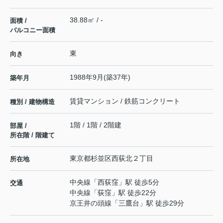
38.88㎡ / -
面積 /
バルコニー面積
東
向き
1988年9月(築37年)
築年月
賃貸マンション / 鉄筋コンクリート
種別 / 建物構造
1階 / 1階 / 2階建
部屋 /
所在階 / 階建て
東京都
杉並区
西荻北
２丁目
所在地
中央線
「
西荻窪
」駅 徒歩5分
交通
中央線
「
荻窪
」駅 徒歩22分
京王井の頭線
「
三鷹台
」駅 徒歩29分