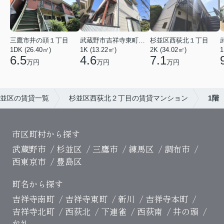
三鷹市井の頭１丁目
武蔵野市吉祥寺東町３丁目
杉並区西荻北１丁目
1DK (26.40㎡)
1K (13.22㎡)
2K (34.02㎡)
1
6.5
4.6
7.1
万円
万円
万円
並区の賃貸一覧
杉並区西荻北２丁目の賃貸マンション
1階
市区町村から探す
武蔵野市
杉並区
三鷹市
練馬区
調布市
西東京市
豊島区
町名から探す
吉祥寺南町
吉祥寺東町
新川
吉祥寺本町
吉祥寺北町
西荻北
下連雀
西荻南
井の頭
牟礼