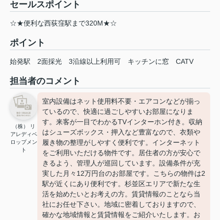
セールスポイント
☆★便利な西荻窪駅まで320M★☆
ポイント
始発駅
2面採光
3沿線以上利用可
キッチンに窓
CATV
担当者のコメント
室内設備はネット使用料不要・エアコンなどが揃っ
ているので、快適に過ごしやすいお部屋になりま
す。来客が一目でわかるTVインターホン付き。収納
（株） リ
はシューズボックス・押入など豊富なので、衣類や
アレディベ
履き物の整理がしやすく便利です。インターネット
ロップメン
ト
をご利用いただける物件です。居住者の方が安心で
きるよう、管理人が巡回しています。設備条件が充
実した月々12万円台のお部屋です。こちらの物件は2
駅が近くにあり便利です。杉並区エリアで新たな生
活を始めたいとお考えの方。賃貸情報のことなら当
社にお任せ下さい。地域に密着しておりますので、
確かな地域情報と賃貸情報をご紹介いたします。お