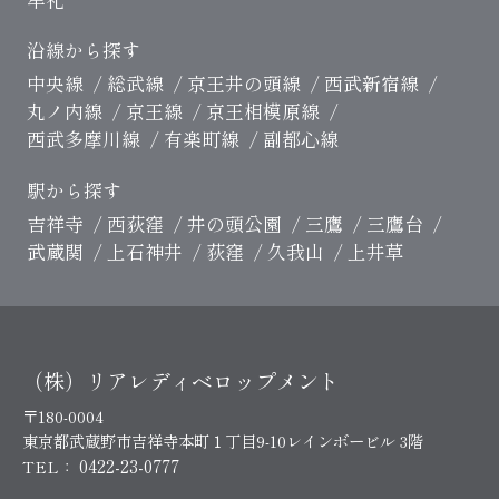
沿線から探す
中央線
総武線
京王井の頭線
西武新宿線
丸ノ内線
京王線
京王相模原線
西武多摩川線
有楽町線
副都心線
駅から探す
吉祥寺
西荻窪
井の頭公園
三鷹
三鷹台
武蔵関
上石神井
荻窪
久我山
上井草
（株）リアレディベロップメント
〒180-0004
東京都武蔵野市吉祥寺本町１丁目9-10レインボービル 3階
0422-23-0777
TEL：