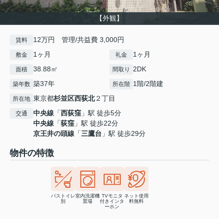
【外観】
12万円 管理/共益費 3,000円
賃料
1ヶ月
1ヶ月
敷金
礼金
38.88㎡
2DK
面積
間取り
築37年
1階/2階建
築年数
所在階
東京都
杉並区
西荻北
２丁目
所在地
中央線
「
西荻窪
」駅 徒歩5分
交通
中央線
「
荻窪
」駅 徒歩22分
京王井の頭線
「
三鷹台
」駅 徒歩29分
物件の特徴
バストイレ
室内洗濯機
TVモニタ
ネット使用
別
置場
付きインタ
料無料
ーホン