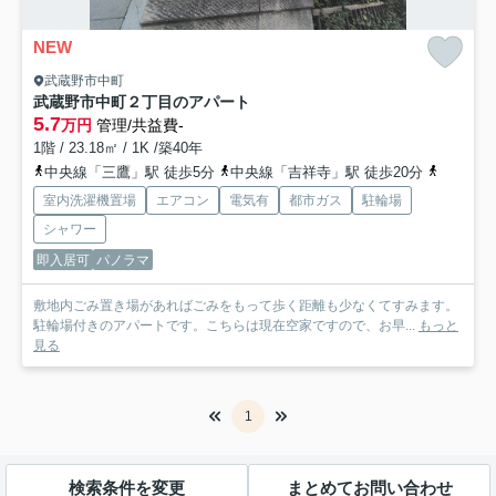
NEW
武蔵野市中町
武蔵野市中町２丁目のアパート
5.7
万円
管理/共益費-
1階 / 23.18㎡ / 1K /築40年
中央線「三鷹」駅 徒歩5分
中央線「吉祥寺」駅 徒歩20分
中央線「
室内洗濯機置場
エアコン
電気有
都市ガス
駐輪場
シャワー
即入居可
パノラマ
敷地内ごみ置き場があればごみをもって歩く距離も少なくてすみます。
駐輪場付きのアパートです。こちらは現在空家ですので、お早...
もっと
見る
1
検索条件を変更
まとめてお問い合わせ