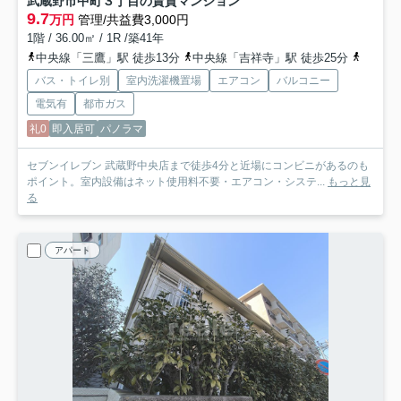
武蔵野市中町３丁目の賃貸マンション
9.7
万円
管理/共益費3,000円
1階 / 36.00㎡ / 1R /築41年
中央線「三鷹」駅 徒歩13分
中央線「吉祥寺」駅 徒歩25分
西武新
バス・トイレ別
室内洗濯機置場
エアコン
バルコニー
電気有
都市ガス
礼0
即入居可
パノラマ
セブンイレブン 武蔵野中央店まで徒歩4分と近場にコンビニがあるのも
ポイント。室内設備はネット使用料不要・エアコン・システ...
もっと見
る
アパート