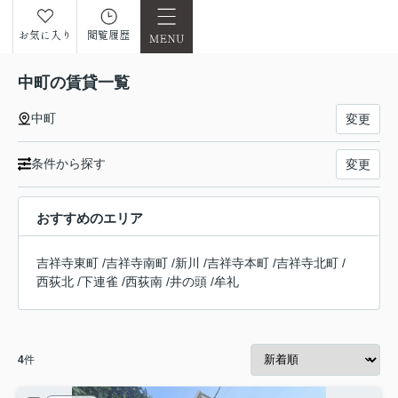
お気に入り
閲覧履歴
中町の賃貸一覧
中町
変更
条件から探す
変更
おすすめのエリア
吉祥寺東町
/
吉祥寺南町
/
新川
/
吉祥寺本町
/
吉祥寺北町
/
西荻北
/
下連雀
/
西荻南
/
井の頭
/
牟礼
4
件