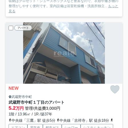
収納はクロゼット・シューズボックスなど豊富なので、衣類や履き物の
整理がしやすく便利です。室内設備は浴室乾燥機・洗面所独立...
もっと
見る
アパート
NEW
武蔵野市中町
武蔵野市中町１丁目のアパート
5.2
万円
管理/共益費3,000円
1階 / 13.96㎡ / 1R /築37年
中央線「三鷹」駅 徒歩5分
中央線「吉祥寺」駅 徒歩18分
京王井の
エアコン
電気有
都市ガス
シャワー
システムキッチン