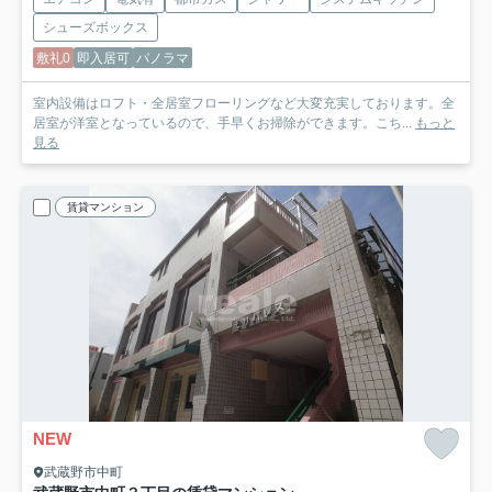
シューズボックス
敷礼0
即入居可
パノラマ
室内設備はロフト・全居室フローリングなど大変充実しております。全
居室が洋室となっているので、手早くお掃除ができます。こち...
もっと
見る
賃貸マンション
NEW
武蔵野市中町