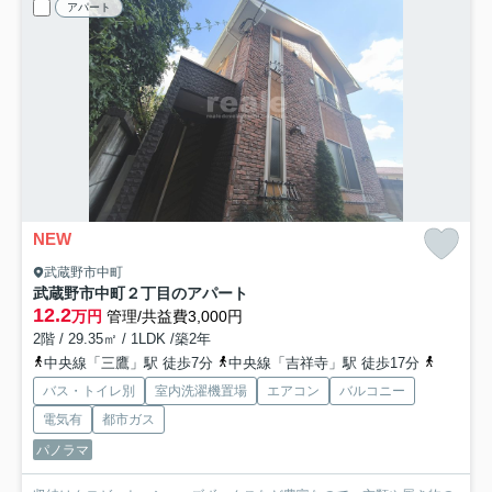
アパート
NEW
武蔵野市中町
武蔵野市中町２丁目のアパート
12.2
万円
管理/共益費3,000円
2階 / 29.35㎡ / 1LDK /築2年
中央線「三鷹」駅 徒歩7分
中央線「吉祥寺」駅 徒歩17分
京王井の
バス・トイレ別
室内洗濯機置場
エアコン
バルコニー
電気有
都市ガス
パノラマ