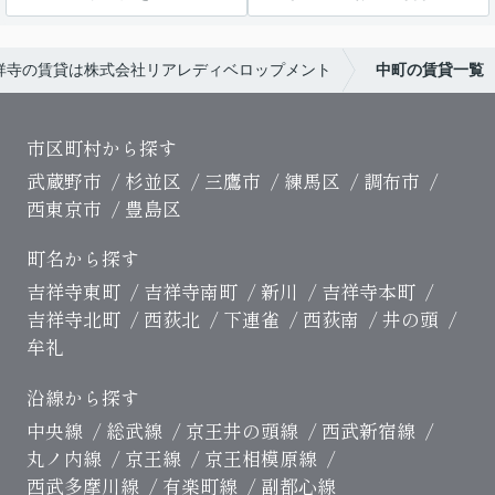
祥寺の賃貸は株式会社リアレディベロップメント
中町の賃貸一覧
市区町村から探す
武蔵野市
杉並区
三鷹市
練馬区
調布市
西東京市
豊島区
町名から探す
吉祥寺東町
吉祥寺南町
新川
吉祥寺本町
吉祥寺北町
西荻北
下連雀
西荻南
井の頭
牟礼
沿線から探す
中央線
総武線
京王井の頭線
西武新宿線
丸ノ内線
京王線
京王相模原線
西武多摩川線
有楽町線
副都心線