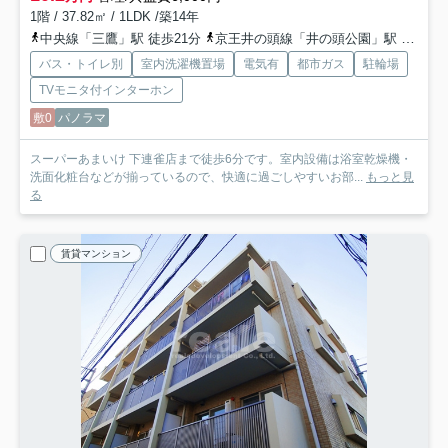
1階 / 37.82㎡ / 1LDK /築14年
中央線「三鷹」駅 徒歩21分
京王井の頭線「井の頭公園」駅 徒歩25分
バス・トイレ別
室内洗濯機置場
電気有
都市ガス
駐輪場
TVモニタ付インターホン
敷0
パノラマ
スーパーあまいけ 下連雀店まで徒歩6分です。室内設備は浴室乾燥機・
洗面化粧台などが揃っているので、快適に過ごしやすいお部...
もっと見
る
賃貸マンション