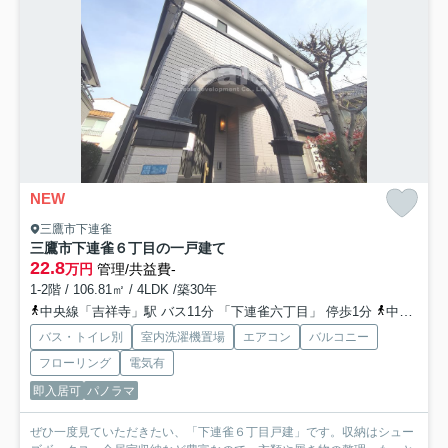
NEW
三鷹市下連雀
三鷹市下連雀６丁目の一戸建て
22.8
万円
管理/共益費-
1-2階 / 106.81㎡ / 4LDK /築30年
中央線「吉祥寺」駅 バス11分 「下連雀六丁目」 停歩1分
中央線「三鷹」駅 徒歩22分
バス・トイレ別
室内洗濯機置場
エアコン
バルコニー
フローリング
電気有
即入居可
パノラマ
ぜひ一度見ていただきたい、「下連雀６丁目戸建」です。収納はシュー