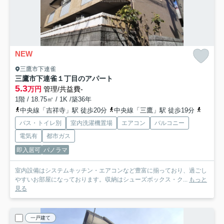
NEW
三鷹市下連雀
三鷹市下連雀１丁目のアパート
5.3
万円
管理/共益費-
1階 / 18.75㎡ / 1K /築36年
中央線「吉祥寺」駅 徒歩20分
中央線「三鷹」駅 徒歩19分
京王井
バス・トイレ別
室内洗濯機置場
エアコン
バルコニー
電気有
都市ガス
即入居可
パノラマ
室内設備はシステムキッチン・エアコンなど豊富に揃っており、過ごし
やすいお部屋になっております。収納はシューズボックス・ク...
もっと
見る
一戸建て