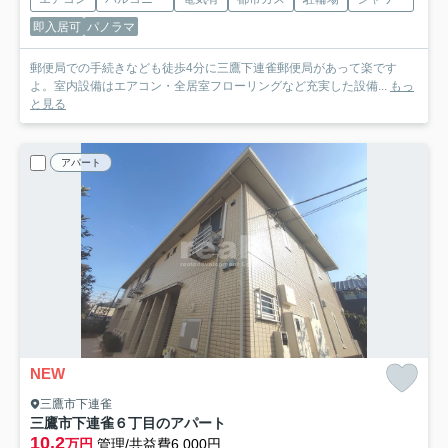
即入居可
パノラマ
郵便局での手続きなども徒歩4分に三鷹下連雀郵便局があって楽です
よ。室内設備はエアコン・全居室フローリングなど充実した設備...
もっ
と見る
アパート
NEW
三鷹市下連雀
三鷹市下連雀６丁目のアパート
10.2
万円
管理/共益費6,000円