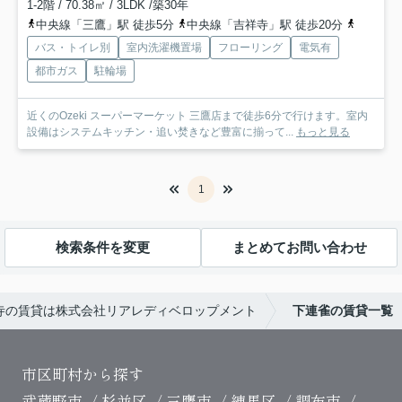
1-2階 / 70.38㎡ / 3LDK /築30年
中央線「三鷹」駅 徒歩5分
中央線「吉祥寺」駅 徒歩20分
京王井の
バス・トイレ別
室内洗濯機置場
フローリング
電気有
都市ガス
駐輪場
近くのOzeki スーパーマーケット 三鷹店まで徒歩6分で行けます。室内
設備はシステムキッチン・追い焚きなど豊富に揃って...
もっと見る
1
検索条件を変更
まとめてお問い合わせ
寺の賃貸は株式会社リアレディベロップメント
下連雀の賃貸一覧
市区町村から探す
武蔵野市
杉並区
三鷹市
練馬区
調布市