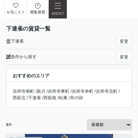
お気に入り
閲覧履歴
下連雀の賃貸一覧
下連雀
変更
条件から探す
変更
おすすめのエリア
吉祥寺南町
/
新川
/
吉祥寺東町
/
吉祥寺本町
/
吉祥寺北町
/
西荻北
/
下連雀
/
西荻南
/
松庵
/
井の頭
8
件