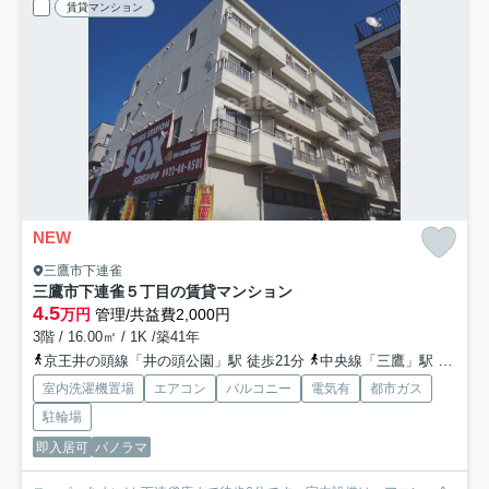
賃貸マンション
NEW
三鷹市下連雀
三鷹市下連雀５丁目の賃貸マンション
4.5
万円
管理/共益費2,000円
3階 / 16.00㎡ / 1K /築41年
京王井の頭線「井の頭公園」駅 徒歩21分
中央線「三鷹」駅 徒歩21分
室内洗濯機置場
エアコン
バルコニー
電気有
都市ガス
駐輪場
即入居可
パノラマ