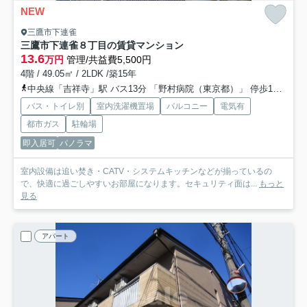
NEW
三鷹市下連雀
三鷹市下連雀８丁目の賃貸マンション
13.6
万円
管理/共益費5,500円
4階 / 49.05㎡ / 2LDK /築15年
中央線「吉祥寺」駅 バス13分 「野村病院（東京都）」 停歩1分
中
バス・トイレ別
室内洗濯機置場
バルコニー
電気有
都市ガス
駐輪場
即入居可
パノラマ
室内設備は追い焚き・CATV・システムキッチンなどが揃っているの
で、快適に過ごしやすいお部屋になります。セキュリティ面は...
もっと
見る
アパート