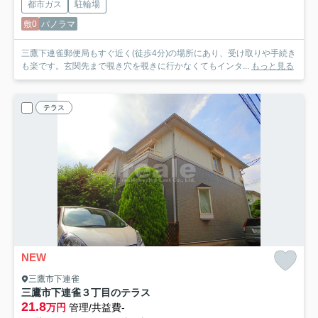
都市ガス
駐輪場
敷0
パノラマ
三鷹下連雀郵便局もすぐ近く(徒歩4分)の場所にあり、受け取りや手続き
も楽です。玄関先まで覗き穴を覗きに行かなくてもインタ...
もっと見る
テラス
NEW
三鷹市下連雀
三鷹市下連雀３丁目のテラス
21.8
万円
管理/共益費-