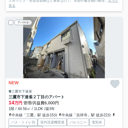
ズボックス・全居室収納など豊富なので、衣類や履き物の整理...
もっと
見る
アパート
NEW
三鷹市下連雀
三鷹市下連雀２丁目のアパート
14
万円
管理/共益費6,000円
1階 / 44.56㎡ / 1LDK /築3年
中央線「三鷹」駅 徒歩15分
中央線「吉祥寺」駅 徒歩22分
京王井
バス・トイレ別
室内洗濯機置場
バルコニー
電気有