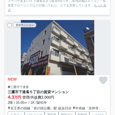
スーパーあまいけ 下連雀店まで徒歩6分です。室内設備はエアコン・全
居室フローリングなどが揃っており、とても充実しています...
もっと見
る
賃貸マンション
NEW
三鷹市下連雀
三鷹市下連雀５丁目の賃貸マンション
4.3
万円
管理/共益費2,000円
2階 / 16.00㎡ / 1K /築41年
京王井の頭線「井の頭公園」駅 徒歩21分
中央線「吉祥寺」駅 徒歩23分
エアコン
バルコニー
電気有
都市ガス
駐輪場
シャワー