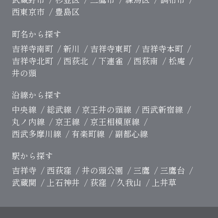
西東京市
豊島区
町名から探す
吉祥寺南町
新川
吉祥寺東町
吉祥寺本町
吉祥寺北町
西荻北
下連雀
西荻南
松庵
井の頭
沿線から探す
中央線
総武線
京王井の頭線
西武新宿線
丸ノ内線
京王線
京王相模原線
西武多摩川線
有楽町線
副都心線
駅から探す
吉祥寺
西荻窪
井の頭公園
三鷹
三鷹台
武蔵関
上石神井
荻窪
久我山
上井草