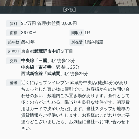
【外観】
9.7万円 管理/共益費 3,000円
賃料
36.00㎡
1R
面積
間取り
築41年
1階/4階建
築年数
所在階
東京都
武蔵野市
中町
３丁目
所在地
中央線
「
三鷹
」駅 徒歩13分
交通
中央線
「
吉祥寺
」駅 徒歩25分
西武新宿線
「
武蔵関
」駅 徒歩29分
近くにはセブンイレブン 武蔵野中央店(徒歩4分)があり
備考
ちょっとした買い物に便利です。お客様からのお問い合
わせの多い、敷地内ごみ置き場があります。条件として
多くの方がこだわる、陽当りも良好な物件です。初期費
用はカードで決済いただけます。当社スタッフが地域の
賃貸情報をご提供いたします。お客様のこだわりやご要
望などございましたら、お気軽に当社へお問い合わせ下
さい。