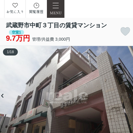
お気に入り
閲覧履歴
武蔵野市中町３丁目の賃貸マンション
空室1
9.7万円
管理/共益費 3,000円
1
/
18