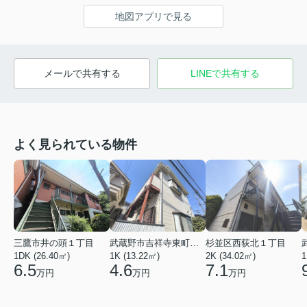
地図アプリで見る
メールで共有する
LINEで共有する
よく見られている物件
三鷹市井の頭１丁目
武蔵野市吉祥寺東町３丁目
杉並区西荻北１丁目
1DK (26.40㎡)
1K (13.22㎡)
2K (34.02㎡)
1
6.5
4.6
7.1
万円
万円
万円