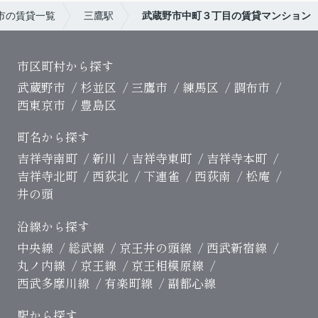
市の賃貸一覧
三鷹駅
武蔵野市中町３丁目の賃貸マンション
市区町村から探す
武蔵野市
杉並区
三鷹市
練馬区
調布市
西東京市
豊島区
町名から探す
吉祥寺南町
新川
吉祥寺東町
吉祥寺本町
吉祥寺北町
西荻北
下連雀
西荻南
松庵
井の頭
沿線から探す
中央線
総武線
京王井の頭線
西武新宿線
丸ノ内線
京王線
京王相模原線
西武多摩川線
有楽町線
副都心線
駅から探す