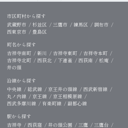
市区町村から探す
武蔵野市
杉並区
三鷹市
練馬区
調布市
西東京市
豊島区
町名から探す
吉祥寺南町
新川
吉祥寺東町
吉祥寺本町
吉祥寺北町
西荻北
下連雀
西荻南
松庵
井の頭
沿線から探す
中央線
総武線
京王井の頭線
西武新宿線
丸ノ内線
京王線
京王相模原線
西武多摩川線
有楽町線
副都心線
駅から探す
吉祥寺
西荻窪
井の頭公園
三鷹
三鷹台