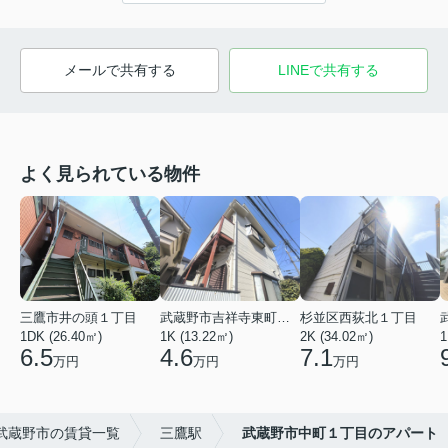
メールで共有する
LINEで共有する
よく見られている物件
三鷹市井の頭１丁目
武蔵野市吉祥寺東町３丁目
杉並区西荻北１丁目
1DK (26.40㎡)
1K (13.22㎡)
2K (34.02㎡)
1
6.5
4.6
7.1
万円
万円
万円
武蔵野市の賃貸一覧
三鷹駅
武蔵野市中町１丁目のアパート