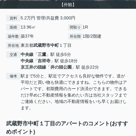
【外観】
5.2万円 管理/共益費 3,000円
賃料
13.96㎡
1R
面積
間取り
築37年
1階/2階建
築年数
所在階
東京都
武蔵野市
中町
１丁目
所在地
中央線
「
三鷹
」駅 徒歩5分
交通
中央線
「
吉祥寺
」駅 徒歩18分
京王井の頭線
「
井の頭公園
」駅 徒歩22分
駅まで5分と、駅近でアクセスも良好な物件です。道が
備考
平坦だと買い物も快適にできますね。こちらの物件はア
パートです。初期費用のカード決済ができます。できる
だけ早めに不動産情報を集めたい方は当社スタッフまで
ご連絡ください。地域の不動産情報をいち早くお届けし
ます。
武蔵野市中町１丁目のアパートのコメント(おすす
めポイント)