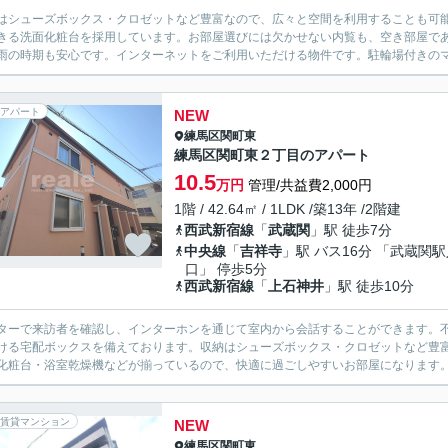
はシューズボックス・クロゼットなど豊富なので、広々と空間を利用することも可
きる洗面化粧台を採用しています。お部屋選びには欠かせない内覧も、空き部屋で
雨の時期も安心です。インターネットをご利用いただける物件です。駐輪場付きのマ
アパート
NEW
練馬区
関町東
練馬区関町東２丁目のアパート
10.5
万円
管理/共益費2,000円
1階 / 42.64㎡ / 1LDK /築13年 /2階建
西武新宿線
「
武蔵関
」駅 徒歩7分
中央線
「
吉祥寺
」駅 バス16分 「武蔵関
口」 停歩5分
西武新宿線
「
上石神井
」駅 徒歩10分
ターで来訪者を確認し、インターホンを通じて室内から会話することができます。
ける宅配ボックスを備えております。収納はシューズボックス・クロゼットなど豊
化粧台・浴室乾燥機などが揃っているので、快適に過ごしやすいお部屋になります。
賃貸マンション
NEW
練馬区
関町東