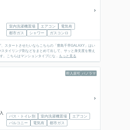
室内洗濯機置場
エアコン
電気有
都市ガス
シャワー
ガスコンロ
、スタートさせたいならこちらの「豊島千早GALAXY」はい
やスタイリング剤などをまとめて出して、サッと身支度を整え
。こちらはマンションタイプにな...
もっと見る
即入居可
パノラマ
駅入
バス・トイレ別
室内洗濯機置場
エアコン
バルコニー
電気有
都市ガス