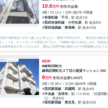
10.6
万円
管理/共益費-
4階 / 23.11㎡ / 1DK /築1年 /5階建
有楽町線
「
千川
」駅 徒歩1分
西武有楽町線
「
小竹向原
」駅 徒歩8分
西武池袋線
「
東長崎
」駅 徒歩13分
町線千川駅周辺への引っ越しをお考えなら「豊島千早GALAXY」。新生活を失敗せず
でしょうか。オートロックで管理されており、不審者の侵入を抑止します。化粧品
る洗面化粧台が付いております。3駅以上利用可能な物件なので行動範囲も広がります
賃貸マンション
NEW
練馬区
関町北
練馬区関町北３丁目の賃貸マンション 202
8
万円
管理/共益費3,000円
2階 / 26.95㎡ / 1LDK /築48年 /4階建
西武新宿線
「
武蔵関
」駅 徒歩4分
中央線
「
吉祥寺
」駅 バス16分 「武蔵関
口」 停歩6分
西武新宿線
「
東伏見
」駅 徒歩10分