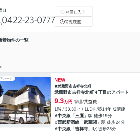
曜日
お気に入り
0422-23-0777
閲覧履歴
新着物件の一覧
件
アパート
NEW
武蔵野市
吉祥寺北町
武蔵野市吉祥寺北町４丁目のアパート
9.3
万円
管理/共益費-
1階 / 33.30㎡ / 1LDK /築14年 /2階建
中央線
「
三鷹
」駅 徒歩19分
西武新宿線
「
武蔵関
」駅 徒歩24分
中央線
「
吉祥寺
」駅 徒歩25分