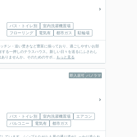
バス・トイレ別
室内洗濯機置場
フローリング
電気有
都市ガス
駐輪場
ムキッチン・追い焚きなど豊富に揃っており、過ごしやすいお部
を有する一押しのテラスハウス。新しい日々を送るにふさわし
りませんか。そのためのサポ...
もっと見る
即入居可
パノラマ
バス・トイレ別
室内洗濯機置場
エアコン
バルコニー
電気有
都市ガス
実しています。シンプルながらも風の通り道がしっかり造られ