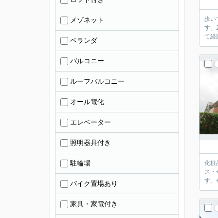
歩い
メゾネット
す。
て経
ベランダ
バルコニー
ルーフバルコニー
オール電化
エレベーター
照明器具付き
駐輪場
化粧
ス・
す。
バイク置場あり
家具・家電付き