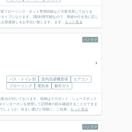
居室フローリング・ネット専用回線など大変充実しておりま
ンタイプになります。2駅利用可能なので、用途や行き先に応じ
部屋探しをお手伝い致します。まず...
もっと見る
パノラマ
バス・トイレ別
室内洗濯機置場
エアコン
フローリング
電気有
都市ガス
化粧台が付いております。収納はクロゼット・シューズボック
Vインターホンを使用して訪問者の顔を確認することができま
しょうか。住まい選びと同様に、ご自身...
もっと見る
パノラマ