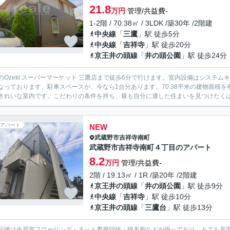
21.8
万円
管理/共益費-
1-2階 / 70.38㎡ / 3LDK /築30年 /2階建
中央線
「
三鷹
」駅 徒歩5分
中央線
「
吉祥寺
」駅 徒歩20分
京王井の頭線
「
井の頭公園
」駅 徒歩24分
のOzeki スーパーマーケット 三鷹店まで徒歩6分で行けます。室内設備はシステ
なっております。駐車スペースが、今なら1台分あります。70.38平米の建物面積
きれいな室内です。こだわりの条件を持ち、最も自分に適した住まいを見つけたくはあ
アパート
NEW
武蔵野市
吉祥寺南町
武蔵野市吉祥寺南町４丁目のアパート
8.2
万円
管理/共益費-
2階 / 19.13㎡ / 1R /築20年 /2階建
京王井の頭線
「
井の頭公園
」駅 徒歩9分
中央線
「
吉祥寺
」駅 徒歩10分
京王井の頭線
「
三鷹台
」駅 徒歩13分
設備は全居室フローリング・ネット専用回線・脱衣所などが揃っており、とても充