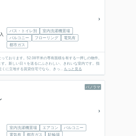
バス・トイレ別
室内洗濯機置場
駅入
バルコニー
フローリング
電気有
都市ガス
ております。52.08平米の専有面積を有する一押しの物件。
ます。新しい日々を送るにふさわしい、きれいな室内です。指
くに立地する賃貸住宅でなら、きっ...
もっと見る
パノラマ
ン
室内洗濯機置場
エアコン
バルコニー
電気有
都市ガス
駐輪場