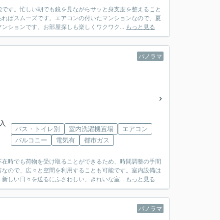
能です。忙しい朝でも鏡を見ながらサッと身支度を整えること
あればスムーズです。エアコンの付いたマンションなので、夏
ンションです。お部屋探しも楽しくワクワク...
もっと見る
パノラマ
駅入
バス・トイレ別
室内洗濯機置場
エアコン
バルコニー
電気有
都市ガス
不在時でも荷物を受け取ることができるため、時間調整の手間
富なので、広々と空間を利用することも可能です。室内設備は
新しい日々を送るにふさわしい、きれいな室...
もっと見る
パノラマ