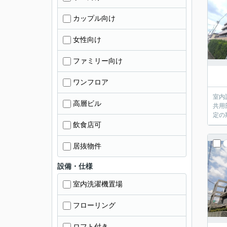
カップル向け
女性向け
ファミリー向け
ワンフロア
室内
高層ビル
共用
定の
飲食店可
居抜物件
設備・仕様
室内洗濯機置場
フローリング
ロフト付き