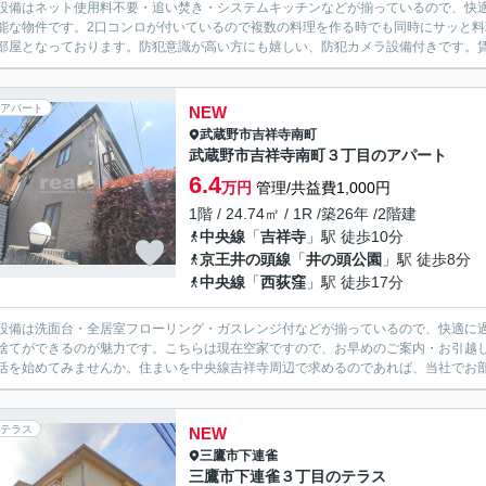
設備はネット使用料不要・追い焚き・システムキッチンなどが揃っているので、快
能な物件です。2口コンロが付いているので複数の料理を作る時でも同時にサッと
部屋となっております。防犯意識が高い方にも嬉しい、防犯カメラ設備付きです。賃貸
アパート
NEW
武蔵野市
吉祥寺南町
武蔵野市吉祥寺南町３丁目のアパート
6.4
万円
管理/共益費1,000円
1階 / 24.74㎡ / 1R /築26年 /2階建
中央線
「
吉祥寺
」駅 徒歩10分
京王井の頭線
「
井の頭公園
」駅 徒歩8分
中央線
「
西荻窪
」駅 徒歩17分
設備は洗面台・全居室フローリング・ガスレンジ付などが揃っているので、快適に
捨てができるのが魅力です。こちらは現在空家ですので、お早めのご案内・お引越
活を始めてみませんか。住まいを中央線吉祥寺周辺で求めるのであれば、当社でお部
テラス
NEW
三鷹市
下連雀
三鷹市下連雀３丁目のテラス