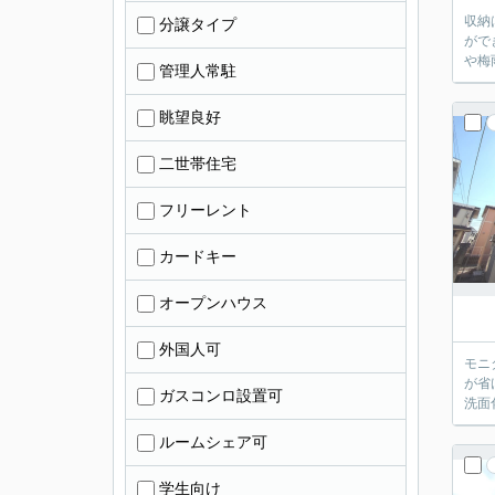
収納
分譲タイプ
がで
や梅
管理人常駐
眺望良好
二世帯住宅
フリーレント
カードキー
オープンハウス
外国人可
モニ
が省
ガスコンロ設置可
洗面
ルームシェア可
学生向け