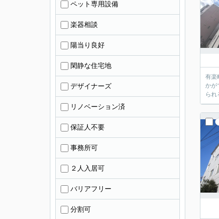
ペット専用設備
楽器相談
陽当り良好
閑静な住宅地
有楽
デザイナーズ
かが
られ
リノベーション済
保証人不要
事務所可
２人入居可
バリアフリー
分割可