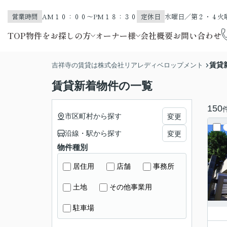
営業時間
AM１０：００～PM１８：３０
定休日
水曜日／第２・４火
TOP
物件をお探しの方
オーナー様
会社概要
お問い合わせ
賃貸
吉祥寺の賃貸は株式会社リアレディベロップメント
賃貸新着物件の一覧
150
市区町村から探す
変更
沿線・駅から探す
変更
物件種別
居住用
店舗
事務所
土地
その他事業用
駐車場