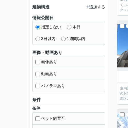
てい
建物構造
追加する
クッ
情報公開日
指定しない
本日
3日以内
1週間以内
画像・動画あり
画像あり
動画あり
パノラマあり
室内
のお
馬区
条件
条件
ペット飼育可