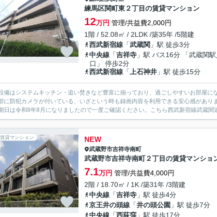
練馬区関町東２丁目の賃貸マンション
12
万円
管理/共益費2,000円
1階 / 52.08㎡ / 2LDK /築35年 /5階建
西武新宿線
「
武蔵関
」駅 徒歩3分
中央線
「
吉祥寺
」駅 バス16分 「武蔵関
口」 停歩2分
西武新宿線
「
上石神井
」駅 徒歩15分
設備はシステムキッチン・追い焚きなど豊富に揃っており、過ごしやすいお部屋になっ
部に防犯カメラが付いている、いざという時も録画内容を利用できる安心感があり
期日は令和8年8月になりましたので一度ご確認ください。こちら西武新宿線武蔵関近
賃貸マンション
NEW
武蔵野市
吉祥寺南町
武蔵野市吉祥寺南町２丁目の賃貸マンショ
7.1
万円
管理/共益費4,000円
2階 / 18.70㎡ / 1K /築31年 /3階建
中央線
「
吉祥寺
」駅 徒歩4分
京王井の頭線
「
井の頭公園
」駅 徒歩7分
中央線
「
西荻窪
」駅 徒歩17分