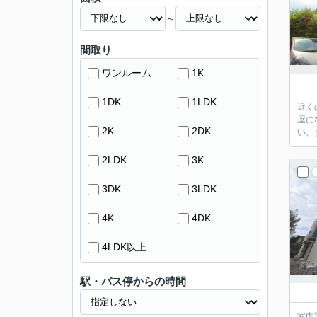
～
間取り
ワンルーム
1K
1DK
1LDK
近く
屋に
2K
2DK
い、
2LDK
3K
3DK
3LDK
4K
4DK
4LDK以上
駅・バス停からの時間
室内