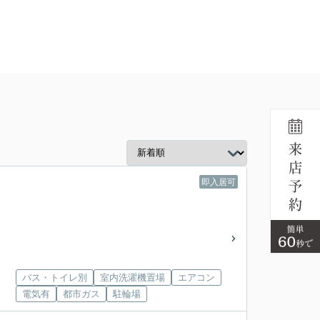
即入居可
バス・トイレ別
室内洗濯機置場
エアコン
電気有
都市ガス
駐輪場