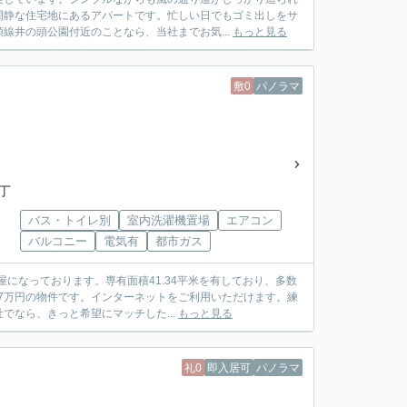
閑静な住宅地にあるアパートです。忙しい日でもゴミ出しをサ
線井の頭公園付近のことなら、当社までお気...
もっと見る
敷0
パノラマ
一丁
バス・トイレ別
室内洗濯機置場
エアコン
バルコニー
電気有
都市ガス
になっております。専有面積41.34平米を有しており、多数
.7万円の物件です。インターネットをご利用いただけます。練
なら、きっと希望にマッチした...
もっと見る
礼0
即入居可
パノラマ