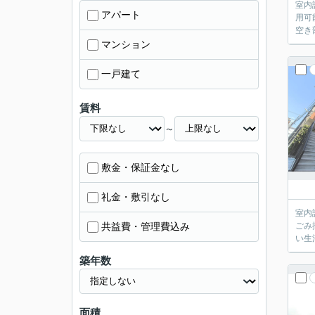
室内
アパート
用可
空き
マンション
一戸建て
賃料
～
敷金・保証金なし
礼金・敷引なし
室内
共益費・管理費込み
ごみ
い生
築年数
面積