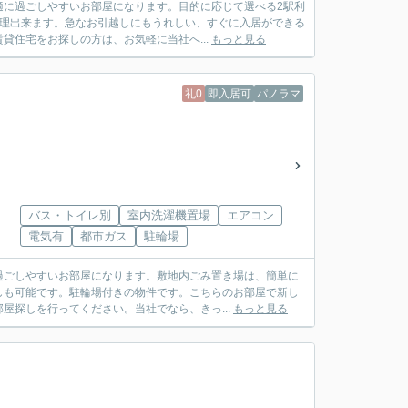
適に過ごしやすいお部屋になります。目的に応じて選べる2駅利
料理出来ます。急なお引越しにもうれしい、すぐに入居ができる
住宅をお探しの方は、お気軽に当社へ...
もっと見る
礼0
即入居可
パノラマ
バス・トイレ別
室内洗濯機置場
エアコン
電気有
都市ガス
駐輪場
過ごしやすいお部屋になります。敷地内ごみ置き場は、簡単に
しも可能です。駐輪場付きの物件です。こちらのお部屋で新し
屋探しを行ってください。当社でなら、きっ...
もっと見る