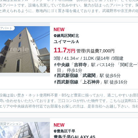
るアパートです。設備も充実していて住みやすい、魅力が詰まったアパートです。
と終えられるように、敷地内にゴミ置き場を備えております。武蔵野市や京王井の頭
アパート
NEW
練馬区
関町北
ユイマールＡ
11.7
万円
管理/共益費7,000円
3階 / 41.34㎡ / 1LDK /築14年 /3階建
中央線
「
吉祥寺
」駅 バス14分 「関町北
目」 停歩1分
西武新宿線
「
武蔵関
」駅 徒歩5分
西武新宿線
「
上石神井
」駅 徒歩16分
設備は追い焚き・ネット使用料不要・BSなど豊富に揃っており、過ごしやすいお部屋
問い合わせをいただいております。三口コンロが付いた物件です。こちらは賃料11
エリアや中央線吉祥寺付近でお部屋をお探しの方は、是非当社へお越し下さい。当社で
賃貸マンション
NEW
豊島区
千早
豊島千早GALAXY 4S