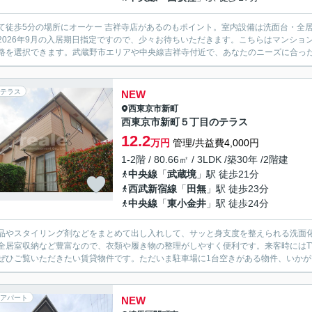
て徒歩5分の場所にオーケー 吉祥寺店があるのもポイント。室内設備は洗面台・全
2026年9月の入居期日指定ですので、少々お待ちいただきます。こちらはマンショ
路を選択できます。武蔵野市エリアや中央線吉祥寺付近で、あなたのニーズに合ったお
テラス
NEW
西東京市
新町
西東京市新町５丁目のテラス
12.2
万円
管理/共益費4,000円
1-2階 / 80.66㎡ / 3LDK /築30年 /2階建
中央線
「
武蔵境
」駅 徒歩21分
西武新宿線
「
田無
」駅 徒歩23分
中央線
「
東小金井
」駅 徒歩24分
品やスタイリング剤などをまとめて出し入れして、サッと身支度を整えられる洗面
全居室収納など豊富なので、衣類や履き物の整理がしやすく便利です。来客時にはT
ぜひご覧いただきたい賃貸物件です。ただいま駐車場に1台空きがある物件、いかがで
アパート
NEW